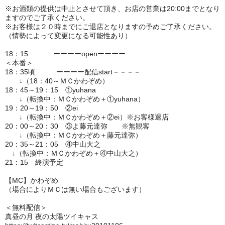
※お酒類の提供は中止とさせて頂き、お店の営業は20:00までとなり
ますのでご了承ください。
※お客様は２０時までにご退店となりますの予めご了承ください。
（情勢によって変更になる可能性あり）
18：15 ーーーーopenーーーー
＜本番＞
18：35頃 ーーーー配信start－－－－
↓（18：40～ＭＣかわぞめ）
18：45～19：15 ①yuhana
↓（転換中：ＭＣかわぞめ＋①yuhana）
19：20～19：50 ②ei
↓（転換中：ＭＣかわぞめ＋②ei）※お客様退店
20：00～20：30 ③よ藤元達弥 ※無観客
↓（転換中：ＭＣかわぞめ＋藤元達弥）
20：35～21：05 ④中山大之
↓（転換中：ＭＣかわぞめ＋④中山大之）
21：15 終演予定
【MC】かわぞめ
（場合によりＭＣは無い場合もございます）
＜無料配信＞
真昼の月 夜の太陽ツイキャス