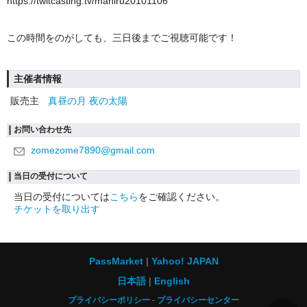
https://twitcasting.tv/mahiru20101106
この時間をのがしても、三日後までご視聴可能です！
主催者情報
販売主
真昼の月 夜の太陽
お問い合わせ先
zomezome7890@gmail.com
当日の受付について
当日の受付については
こちら
をご確認ください。
チケットを取り出す
PassMarket
Yahoo! JAPAN
日本語
English
プライバシーポリシー
プライバシーセンター