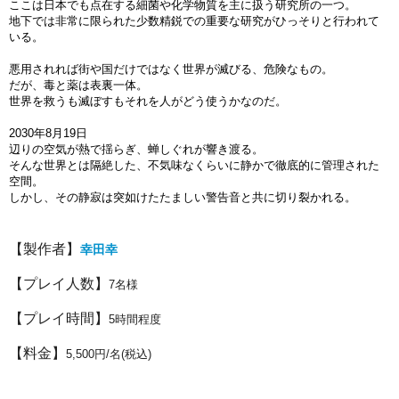
ここは日本でも点在する細菌や化学物質を主に扱う研究所の一つ。
地下では非常に限られた少数精鋭での重要な研究がひっそりと行われて
いる。
悪用されれば街や国だけではなく世界が滅びる、危険なもの。
だが、毒と薬は表裏一体。
世界を救うも滅ぼすもそれを人がどう使うかなのだ。
2030年8月19日
辺りの空気が熱で揺らぎ、蝉しぐれが響き渡る。
そんな世界とは隔絶した、不気味なくらいに静かで徹底的に管理された
空間。
しかし、その静寂は突如けたたましい警告音と共に切り裂かれる。
【製作者】
幸田幸
【プレイ人数】
7
名様
【プレイ時間】
5時間程度
【料金】
5,500円/名(税込)