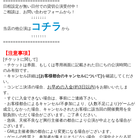
=======================
日程設定が無い日付での貸切公演受付中！
ご相談は、お問い合わせフォームから！
↓↓↓↓↓↓↓
コチラ
当店の他公演は
から
↑↑
↑↑
↑↑
↑
=======================
【注意事項】
[チケットに関して]
・チケットは券面、もしくは専用画面に記載された日にちの公演時間に
のみ有効です。
・キャンセル詳細は
[お客様都合のキャンセルについて]
を確認してくださ
い。
お早めの入金(約3日以内)
・コンビニ決済の場合、
をお願いいたしま
す。
・すぐに入金できない場合は、事前にご連絡下さい。
・お客様都合によるキャンセル/不参加により、(人数不足により)ゲームが
成立しなかった場合、キャンセルされたお客様に該当回の開催費用を全
額負担いただく場合がございます。ご了承ください。
・急病、天候不良など興行主催者の都合により公演が中止となる場合が
ございます。
・GMは主催者側の都合により変更になる場合がございます。
・ゲームの性質上、
参加者が集まりそうにない場合
、公演中止となる可