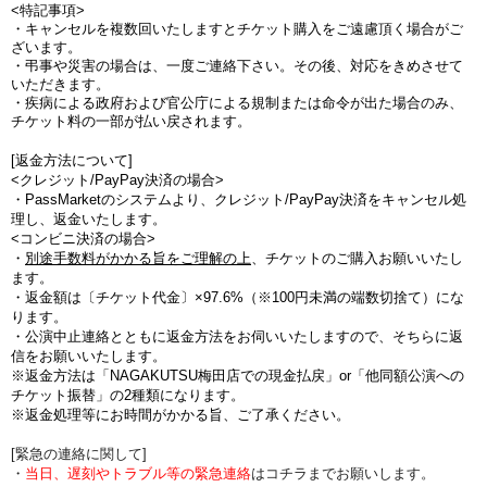
<特記事項>
・キャンセルを複数回いたしますとチケット購入をご遠慮頂く場合がご
ざいます。
・弔事や災害の場合は、一度ご連絡下さい。その後、対応をきめさせて
いただきます。
・疾病による政府および官公庁による規制または命令が出た場合のみ、
チケット料の一部が払い戻されます。
[返金方法について]
<クレジット/PayPay決済の場合>
・PassMarketのシステムより、クレジット/PayPay決済をキャンセル処
理し、返金いたします。
<コンビニ決済の場合>
・
別途手数料がかかる旨をご理解の上
、チケットのご購入お願いいたし
ます。
・
返金額は〔チケット代金〕×97.6%（※100円未満の端数切捨て
）にな
ります。
・公演中止連絡とともに返金方法をお伺いいたしますので、そちらに返
信をお願いいたします。
※返金方法は「NAGAKUTSU梅田店での現金払戻」or「他同額公演への
チケット振替」の2種類になります。
※返金処理等にお時間がかかる旨、ご了承ください。
[緊急の連絡に関して]
・
当日、遅刻やトラブル等の緊急連絡
はコチラまでお願いします。