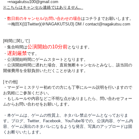
⇒nagakutsu100@gmail.com
※こちらはキャンセル連絡ではありません。
・
数日前のキャンセル/お問い合わせの場合
は
コチラまでお願いします。
⇒梅田X(旧Twitter)(＠NAGAKUTSU3) DM /
contact@nagakutsu.com
[時間に関して]
公演開始の10分前
・集合時間は
となります。
遅刻厳禁
・
です。
・公演開始時間にゲームスタートとなります。
・公演開始時間に
遅れた場合、直前無断キャンセルとみなし、該当回の
開催費用を全額負担
いただくことがあります。
[その他]
・マーダーミステリー初めての方にも丁寧にルール説明を行いますので
お気軽にご参加ください。
・もしルールや内容などご不明な点がありましたら、問い合わせフォー
ムからお問い合わせをお願いします。
・本ゲームは、ゲームの性質上、ネタバレ禁止ゲームとなっておりま
す。ブログ、Twitter、Facebook、YouTube等での、
公演内容、
ゲーム内
容、ゲーム演出のネタバレになるような発言、写真のアップロードは固
くお断りいたします。