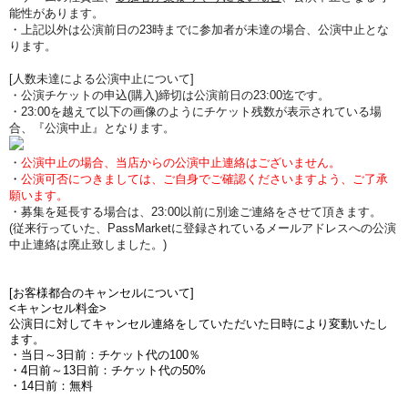
能性があります。
・上記以外は公演前日の23時までに参加者が未達の場合、公演中止とな
ります。
[人数未達による公演中止について]
・公演チケットの申込(購入)締切は公演前日の23:00迄です。
・23:00を越えて以下の画像のようにチケット残数が表示されている場
合、『公演中止』となります。
・
公演中止の場合、当店からの公演中止連絡はございません。
・
公演可否につきましては、ご自身でご確認くださいますよう、ご了承
願います。
・募集を延長する場合は、23:00以前に別途ご連絡をさせて頂きます。
(従来行っていた、PassMarketに登録されているメールアドレスへの公演
中止連絡は廃止致しました。)
[お客様都合のキャンセルについて]
<キャンセル料金>
公演日に対してキャンセル連絡をしていただいた日時により変動いたし
ます。
・当日～3日前：チケット代の100％
・4日前～13日前：チケット代の50%
・14日前：無料