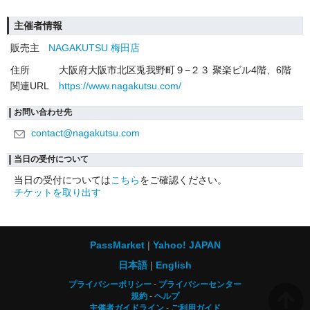
主催者情報
販売主
NAGAKUTSU 梅田店
住所
大阪府大阪市北区兎我野町９−２３ 聚楽ビル4階、6階
関連URL
https://www.nagakutsu.com/
お問い合わせ先
contact@nagakutsu.com
当日の受付について
当日の受付については
こちら
をご確認ください。
チケットを取り出す
PassMarket
Yahoo! JAPAN
日本語
English
プライバシーポリシー
プライバシーセンター
規約
ヘルプ
主催者ガイドライン
ご利用ガイド