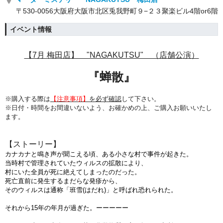
〒530-0056大阪府大阪市北区兎我野町９−２３聚楽ビル4階or6階
イベント情報
【7月 梅田店】 "NAGAKUTSU" （店舗公演）
『蝉散
』
※購入する際は
【注意事項】
を必ず確認
して下さい。
※日付・時間をお間違いないよう、
お確かめの上、ご購入お願いいたし
ます。
【ストーリー】
カナカナと鳴き声が聞こえる頃、ある小さな村で事件が起きた。
当時村で管理されていたウィルスの拡散により、
村にいた全員が死に絶えてしまったのだった。
死亡直前に発生するまだらな発疹から、
そのウィルスは通称「班雪(はだれ)」と呼ばれ恐れられた。
それから15年の年月が過ぎた。ーーーーー