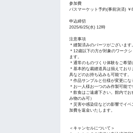
参加費
パスマーケット予約(事前決済) ￥
申込締切
2025/6/25(水) 12時
注意事項
＊縫製済みのパーツがございます
＊12歳以下の方が対象のワーク
ます。
＊通常のものづくり体験をご希望
＊基本的な裁縫道具は揃えており
具などのお持ち込みも可能です。
＊作品サンプルと仕様が変更にな
＊お一人様お一つのみ作製可能で
＊飲食はご遠慮下さい。館内でお
み物のみ可）
＊災害や感染症などの影響でイベ
加費を返金いたします。
＜キャンセルについて＞