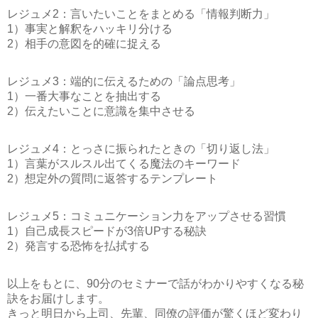
レジュメ2：言いたいことをまとめる「情報判断力」
1）事実と解釈をハッキリ分ける
2）相手の意図を的確に捉える
レジュメ3：端的に伝えるための「論点思考」
1）一番大事なことを抽出する
2）伝えたいことに意識を集中させる
レジュメ4：とっさに振られたときの「切り返し法」
1）言葉がスルスル出てくる魔法のキーワード
2）想定外の質問に返答するテンプレート
レジュメ5：コミュニケーション力をアップさせる習慣
1）自己成長スピードが3倍UPする秘訣
2）発言する恐怖を払拭する
以上をもとに、90分のセミナーで話がわかりやすくなる秘
訣をお届けします。
きっと明日から上司、先輩、同僚の評価が驚くほど変わり