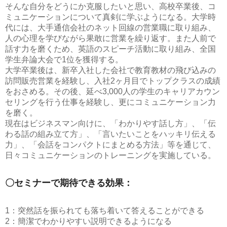
そんな自分をどうにか克服したいと思い、高校卒業後、コ
ミュニケーションについて真剣に学ぶようになる。大学時
代には、大手通信会社のネット回線の営業職に取り組み、
人の心理を学びながら果敢に営業を繰り返す。また人前で
話す力を磨くため、英語のスピーチ活動に取り組み、全国
学生弁論大会で1位を獲得する。
大学卒業後は、新卒入社した会社で教育教材の飛び込みの
訪問販売営業を経験し、入社2ヶ月目でトップクラスの成績
をおさめる。その後、延べ3,000人の学生のキャリアカウン
セリングを行う仕事を経験し、更にコミュニケーション力
を磨く。
現在はビジネスマン向けに、「わかりやす話し方」、「伝
わる話の組み立て方」、「言いたいことをハッキリ伝える
力」、「会話をコンパクトにまとめる方法」等を通じて、
日々コミュニケーションのトレーニングを実施している。
〇セミナーで期待できる効果：
1：突然話を振られても落ち着いて答えることができる
2：簡潔でわかりやすい説明できるようになる