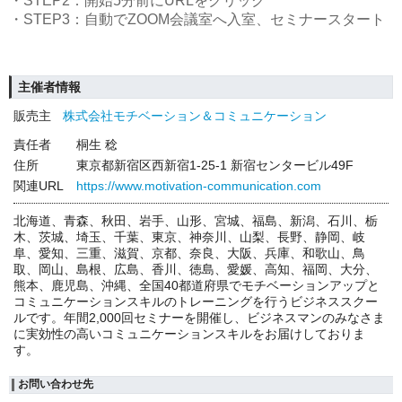
・STEP2：開始5分前にURLをクリック
・STEP3：自動でZOOM会議室へ入室、セミナースタート
主催者情報
販売主
株式会社モチベーション＆コミュニケーション
責任者
桐生 稔
住所
東京都新宿区西新宿1-25-1 新宿センタービル49F
関連URL
https://www.motivation-communication.com
北海道、青森、秋田、岩手、山形、宮城、福島、新潟、石川、栃
木、茨城、埼玉、千葉、東京、神奈川、山梨、長野、静岡、岐
阜、愛知、三重、滋賀、京都、奈良、大阪、兵庫、和歌山、鳥
取、岡山、島根、広島、香川、徳島、愛媛、高知、福岡、大分、
熊本、鹿児島、沖縄、全国40都道府県でモチベーションアップと
コミュニケーションスキルのトレーニングを行うビジネススクー
ルです。年間2,000回セミナーを開催し、ビジネスマンのみなさま
に実効性の高いコミュニケーションスキルをお届けしておりま
す。
お問い合わせ先