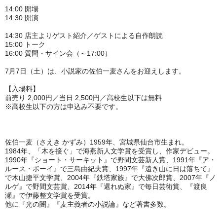
14:00 開場
14:30 開演
14:30 店主よりゲスト紹介／ゲストによる自作朗読
15:00 トーク
16:00 質問・サイン会（～17:00）
7月7日（土）は、小説家の佐伯一麦さんをお迎えします。
【入場料】
前売り 2,000円／当日 2,500円／高校生以下は無料
※高校生以下の方は申込み不要です。
佐伯一麦（さえき かずみ）1959年、宮城県仙台市生まれ。
1984年、「木を接ぐ」で海燕新人文学賞を受賞し、作家デビュー。
1990年『ショート・サーキット』で野間文芸新人賞、1991年『ア・
ルース・ボーイ』で三島由紀夫賞、1997年『遠き山に日は落ちて』
で木山捷平文学賞、2004年『鉄塔家族』で大佛次郎賞、2007年『ノ
ルゲ』で野間文芸賞、2014年『還れぬ家』で毎日芸術賞、『渡良
瀬』で伊藤整文学賞を受賞。
他に『光の闇』『麦主義者の小説論』など著書多数。