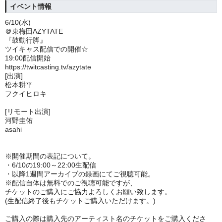
イベント情報
6/10(水)
＠東梅田AZYTATE
『鼓動行脚』
ツイキャス配信での開催☆
19:00配信開始
https://twitcasting.tv/azytate
[出演]
松本耕平
フクイヒロキ
[リモート出演]
河野圭佑
asahi
※開催期間の表記について。
・6/10の
19:00～22:00生配信
・以降1週間アーカイブの録画にてご視聴可能。
※
配信自体は無料でのご視聴可能ですが、
チケットのご購入にご協力よろしくお願い致します。
(生配信終了後もチケットご購入いただけます。)
ご購入の際は購入先のアーティスト名のチケットをご購入くださ