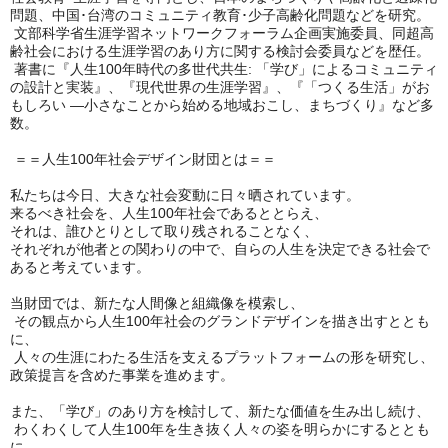
問題、中国･台湾のコミュニティ教育･少子高齢化問題などを研究。
文部科学省生涯学習ネットワークフォーラム企画実施委員、同超高
齢社会における生涯学習のあり方に関する検討会委員などを歴任。
著書に『人生100年時代の多世代共生: 「学び」によるコミュニティ
の設計と実装』、『現代世界の生涯学習』、『「つくる生活」がお
もしろい ―小さなことから始める地域おこし、まちづくり』など多
数。
＝＝人生100年社会デザイン財団とは＝＝
私たちは今日、大きな社会変動に日々晒されています。
来るべき社会を、人生100年社会であるととらえ、
それは、誰ひとりとして取り残されることなく、
それぞれが他者との関わりの中で、自らの人生を決定できる社会で
あると考えています。
当財団では、新たな人間像と組織像を模索し、
その観点から人生100年社会のグランドデザインを描き出すととも
に、
人々の生涯にわたる生活を支えるプラットフォームの形を研究し、
政策提言を含めた事業を進めます。
また、「学び」のあり方を検討して、新たな価値を生み出し続け、
わくわくして人生100年を生き抜く人々の姿を明らかにするととも
に、