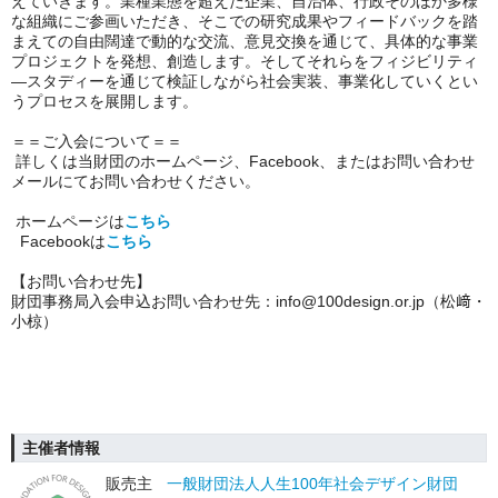
えていきます。業種業態を超えた企業、自治体、行政そのほか多様
な組織にご参画いただき、そこでの研究成果やフィードバックを踏
まえての自由闊達で動的な交流、意見交換を通じて、具体的な事業
プロジェクトを発想、創造します。そしてそれらをフィジビリティ
―スタディーを通じて検証しながら社会実装、事業化していくとい
うプロセスを展開します。
＝＝ご入会について＝＝
詳しくは当財団のホームページ、Facebook、またはお問い合わせ
メールにてお問い合わせください。
ホームページは
こちら
Facebook
は
こちら
【お問い合わせ先】
財団事務局入会申込お問い合わせ先：info@100design.or.jp（松﨑・
小椋）
主催者情報
販売主
一般財団法人人生100年社会デザイン財団