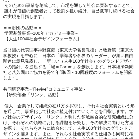
そのための事業を創成して、市場を通して社会に実装することで、
誰もが価値の創造者として役割を担い続け、自己変革し続ける社会
の実現を目指します。
＝＝財団の活動＝＝
学習基盤事業~100年アカデミー事業~
【人生100年社会デザインフォーラム】
当財団の代表理事神野直彦（東京大学名誉教授）と牧野篤（東京大
学教授）を中心に、
日本の「学識者や各界のリーダー」が集い自由
闊達に意見発露し、「新しい（人生100年社会）のグランドデザイ
ンの指針」を提起する「場＝Forum」を創設します。
日本経済新聞
社と八芳園のご協力を得て年間6回～10回程度のフォーラムを開催
します。
共同研究事業~“Revive”コミュニティ事業~
【研究部会「リンク」活動】
個人、企業そして組織の在り方を探求し、それを社会実装という形
を通して、事業化して社会に植え付けていくことを目指します。学
び社会のデザインを「リンク」と称した領域融合的な研究組織に分
け、それぞれの領域における課題を研究し、その解決に向けた方途
を探り、それらをさらに総合化して、人生100年社会のグランドデ
ザインを描きます。また、それらを社会実装する仕組みも同時に考