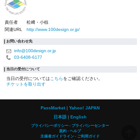
責任者
松﨑・小椋
関連URL
http://www.100design.or.jp/
お問い合わせ先
info@100design.or.jp
03-6408-6177
当日の受付について
当日の受付については
こちら
をご確認ください。
チケットを取り出す
PassMarket
Yahoo! JAPAN
日本語
English
プライバシーポリシー
プライバシーセンター
規約
ヘルプ
主催者ガイドライン
ご利用ガイド