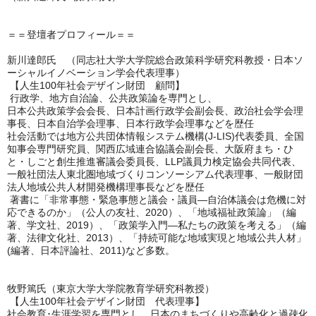
＝＝登壇者プロフィール＝＝
新川達郎氏 （
同志社大学大学院総合政策科学研究科教授・日本ソ
ーシャルイノベーション学会代表理事
）
【人生100年社会デザイン財団 顧問】
行政学、地方自治論、公共政策論を専門とし、
日本公共政策学会会長、日本計画行政学会副会長、政治社会学会理
事長、日本自治学会理事、日本行政学会理事などを歴任
社会活動では地方公共団体情報システム機構(J‐LIS)代表委員、全国
知事会専門研究員、関西広域連合協議会副会長、大阪府まち・ひ
と・しごと創生推進審議会委員長、LLP議員力検定協会共同代表、
一般社団法人東北圏地域づくりコンソーシアム代表理事、一般財団
法人地域公共人材開発機構理事長などを歴任
著書に「非常事態・緊急事態と議会・議員—自治体議会は危機に対
応できるのか」（公人の友社、2020）、「地域福祉政策論」（編
著、学文社、2019）、「政策学入門―私たちの政策を考える」（編
著、法律文化社、2013）、「持続可能な地域実現と地域公共人材」
(編著、日本評論社、2011)など多数。
牧野篤氏（東京大学大学院教育学研究科教授）
【人生100年社会デザイン財団 代表理事】
社会教育･生涯学習を専門とし、日本のまちづくりや高齢化と過疎化