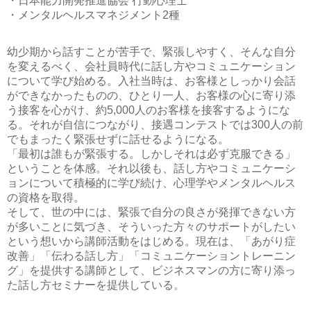
・日本能力開発推進協会 行動心理士
・メンタルヘルスマネジメント2種
幼少期から話すことが苦手で、緊張しやすく、そんな自分
を変えるべく、会社員時代に話し方やコミュニケーション
について学び始める。入社当時は、お客様としっかり会話
ができなかったものの、ひとり一人、お客様の心に寄り添
う接客を心がけ、約5,000人のお客様を接客するようにな
る。それが自信につながり、接遇コンテストでは300人の前
でもまったく緊張せずに話せるようになる。
「最初は誰もが緊張する。しかしそれは必ず克服できる」
ということを体感。それ以後も、話し方やコミュニケーシ
ョンについて積極的に学び続け、心理学やメンタルヘルス
の資格を取得。
そして、世の中には、緊張で自分の良さが発揮できない方
が多いことに気づき、そういった方々のサポートがしたい
という想いから講師活動をはじめる。現在は、「あがり症
改善」「伝わる話し方」「コミュニケーショントレーニン
グ」を提供する講師として、ビジネスマンの方に寄り添っ
た話し方セミナーを提供している。