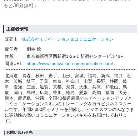
ると30分無料）
主催者情報
販売主
株式会社モチベーション＆コミュニケーション
責任者
桐生 稔
住所
東京都新宿区西新宿1-25-1 新宿センタービル49F
関連URL
https://www.motivation-communication.com/
北海道、青森、秋田、岩手、山形、宮城、福島、新潟、福井、栃
木、茨城、埼玉、千葉、東京、神奈川、山梨、長野、静岡、岐
阜、愛知、三重、滋賀、京都、奈良、大阪、兵庫、和歌山、鳥
取、岡山、島根、広島、香川、徳島、愛媛、高知、福岡、大分、
熊本、鹿児島、沖縄、全国40都道府県でモチベーションアップと
コミュニケーションスキルのトレーニングを行うビジネススクー
ルです。年間2,000回セミナーを開催し、ビジネスマンのみなさま
に実効性の高いコミュニケーションスキルをお届けしておりま
す。
お問い合わせ先