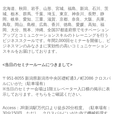
北海道、秋田、岩手、山形、宮城、福島、新潟、石川、茨
城、栃木、群馬、千葉、埼玉、東京、神奈川、長野、静
岡、岐阜、愛知、三重、滋賀、京都、奈良、大阪、兵庫、
鳥取、岡山、島根、広島、香川、徳島、愛媛、高知、福
岡、大分、熊本、沖縄、全国37都道府県でモチベーション
アップとコミュニケーションスキルのトレーニングを行う
ビジネススクールです。年間2,000回セミナーを開催し、ビ
ジネスマンのみなさまに実効性の高いコミュニケーション
スキルをお届けしております。
<当日のセミナールームにつきまして>
〒951-8055 新潟県新潟市中央区礎町通3ノ町2086 クロスパ
ルにいがた（駐車場有）
※当日のセミナー会場は1階エレベーター入口横の掲示に表
示しております。そちらをご確認ください。
Access：JR新潟駅万代口より徒歩20分程度。（駐車場有：
30分150円。ただし、クロスパルにいがた内で機械処理す