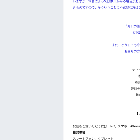
いますが、場合によっては数日かかる場合があ
きものですので、そういうことに不寛容な方は
「月日の誰
と下
また、どうしても今
お困りの方
ディ
株
連絡先:
担
【
配信をご覧いただくには、PC、スマホ、iPh
推奨環境
スマートフォン、タブレット