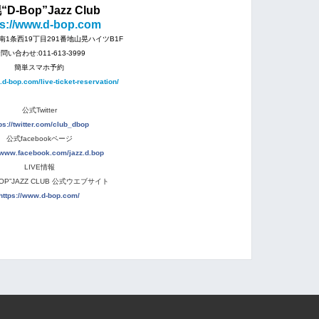
D-Bop”Jazz Club
ps://www.d-bop.com
1条西19丁目291番地山晃ハイツB1F
問い合わせː011-613-3999
簡単スマホ予約
.d-bop.com/live-ticket-reservation/
公式Twitter
ps://twitter.com/club_dbop
公式facebookページ
//www.facebook.com/jazz.d.bop
LIVE情報
BOP”JAZZ CLUB 公式ウエブサイト
https://www.d-bop.com/