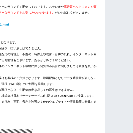
ィーのサウンドで配信しております。ステレオや
高音質ヘッドフォンや高
アーなサウンドをお楽しみいただけます。
ぜひお試しくださいませ。
01.html
送となります。
を除き、払い戻しはできません。
生配信の特性上、不慮の一時停止や映像・音声の乱れ、インターネット回
する可能性もございます。あらかじめご了承ください。
様のインターネット環境に伴う閲覧の不具合に関しましては責任を負いか
等はお客様のご負担となります。動画配信となりデータ通信量が多くなる
環境（Wi-Fi等）のご利用を推奨します。
ヴ配信となり、生配信は巻き戻しての再生はできません。
社日本リサーチサービス(札幌“D-Bop”Jazz Club)に帰属します。
知する行為、画面、音声を許可なく他のウェブサイトや著作物等に転載する
///////////////////////////