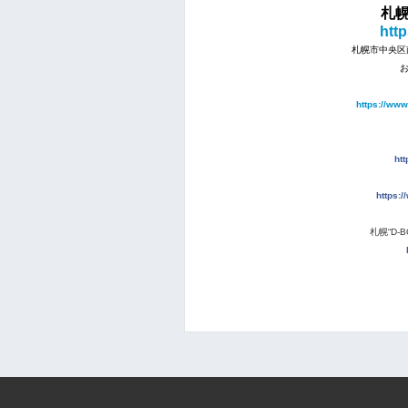
札幌“
htt
札幌市中央区南
お
https://www
htt
https:
札幌“D-