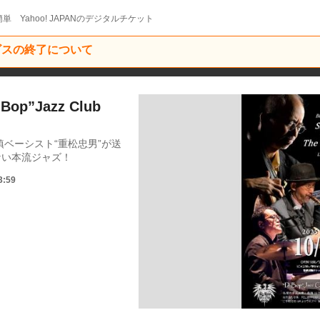
単 Yahoo! JAPANのデジタルチケット
ービスの終了について
-Bop”Jazz Club
ベーシスト“重松忠男”が送
らない本流ジャズ！
3:59