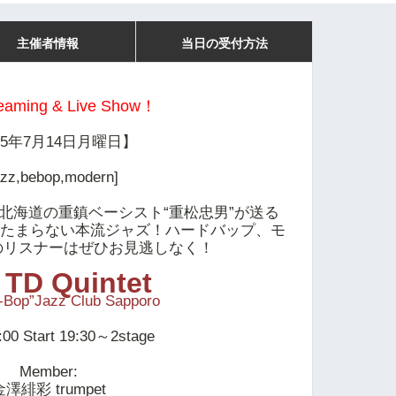
主催者情報
当日の受付方法
reaming & Live Show！
25年7月14日月曜日】
azz,bebop,modern]
北海道の重鎮ベーシスト“重松忠男”が送る
好きはたまらない本流ジャズ！ハードバップ、モ
のリスナーはぜひお見逃しなく！
 TD Quintet
D-Bop”Jazz Club Sapporo
:00 Start 19:30～2stage
Member:
金澤緋彩 trumpet