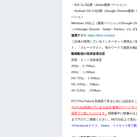
・iOS 11.0以降（Safari最新バージョン）
・Android OS 5.0以降（Google Chrome
パソコン
Windows 10以上（最新バージョンのGoogle Chr
ンのGoogle Chrome・Safari・Firef
速度テスト
https://fast.com/ja/
ご自身が使用しているインターネット環境をご
ト」「スピードテスト」等のワードで速度を確
動画配信の
推奨速通信度
画質：ネット回線速度
360p： 0.7Mbps.
480p： 1.1Mbps.
HD 720p： 2.5Mbps.
HD 1080p： 5Mbps.
4K 2160p： 20Mbps.
PCでYouTubeを高画質で見るためには設定を
YouTube画面の下にある設定(歯車のマーク)
画質でご覧いただけます。
視聴最中に映像が止ま
まで下げてご視聴ください。HD720以上で見
※Facebookライブ、Vimeo、ツイキャス等