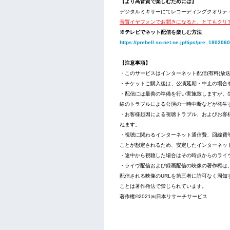
【より高音質で楽しむためには】
デジタルミキサーにてレコーディングクオリテ
音質イヤフォンでお聞きになると、とてもクリ
※テレビでネット配信を楽しむ方法
https://prebell.so-net.ne.jp/tips/pre_180206
【注意事項】
・このサービスはインターネット配信(有料)放
・チケットご購入後は、公演延期・中止の場合
・配信には最善の準備を行い実施致しますが、
線のトラブルによる公演の一時中断などが発生
・お客様起因による視聴トラブル、およびお客
ねます。
・視聴に関わるインターネット通信費、回線費
ことが想定されるため、安定したインターネット
・途中から視聴した場合はその時点からのライ
・ライヴ配信および録画配信の映像の著作権は、株式会
配信される映像のURLを第三者に許可なく周
ことは著作権法で禁じられています。
著作権©2021㈱日本リサーチサービス