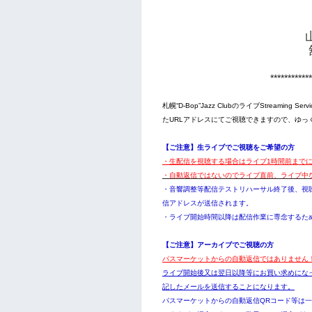
************
札幌“D-Bop”Jazz ClubのライブStream
たURLアドレスにてご視聴できますので、ゆっ
【ご注意】生ライブでご視聴をご希望の方
・生配信を視聴する場合はライブ1時間前まで
・自動返信ではないのでライブ直前、ライブ中
・音響調整等配信テストリハーサル終了後、視聴
信アドレスが送信されます。
・ライブ開始時間以降は配信作業に専念するた
【ご注意】アーカイブでご視聴の方
パスマーケットからの自動返信ではありません
ライブ開始後又は翌日以降等にお買い求めにな
記したメールを送信することになります。
パスマーケットからの自動返信QRコード等は