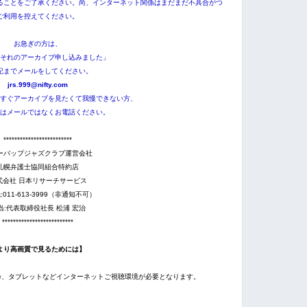
ることをご了承ください。尚、インターネット関係はまだまだ不具合がつ
ご利用を控えてください。
お急ぎの方は、
それのアーカイブ申し込みました」
記までメールをしてください。
jrs.999@nifty.com
すぐアーカイブを見たくて我慢できない方、
はメールではなくお電話ください。
*************************
ーバップジャズクラブ運営会社
札幌弁護士協同組合特約店
式会社 日本リサーチサービス
011-613-3999（非通知不可）
当:代表取締役社長 松浦 宏治
**************************
より高画質で見るためには】
one、タブレットなどインターネットご視聴環境が必要となります。