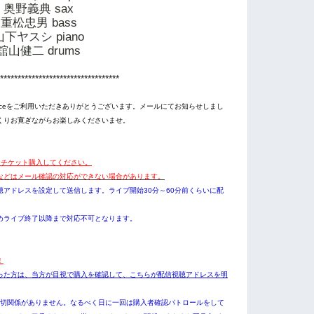
奥野義典 sax
重松忠男 bass
山下ヤスシ piano
舘山健二 drums
**********************************
ing Serviceをご利用いただきありがとうございます。メールにてお知らせしまし
くりお寛ぎながらお楽しみくださいませ。
にチケット購入してください。
などはメール確認の対応ができない場合があります。
アドレスを設定して送信します。ライブ開始30分～60分前くらいに配
めライブ終了以降まで対応不可となります。
！
った方は、当方が目視で購入を確認して、こちらが配信視聴アドレスを明
一切関係がありません。なるべく日に一回は購入者確認パトロールをして