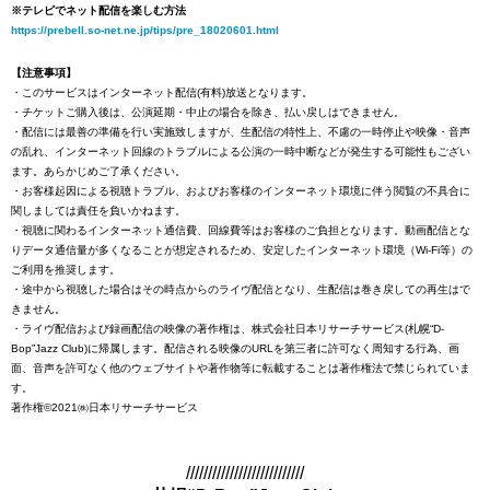
※テレビでネット配信を楽しむ方法
https://prebell.so-net.ne.jp/tips/pre_18020601.html
【注意事項】
・このサービスはインターネット配信(有料)放送となります。
・チケットご購入後は、公演延期・中止の場合を除き、払い戻しはできません。
・配信には最善の準備を行い実施致しますが、生配信の特性上、不慮の一時停止や映像・音声
の乱れ、インターネット回線のトラブルによる公演の一時中断などが発生する可能性もござい
ます。あらかじめご了承ください。
・お客様起因による視聴トラブル、およびお客様のインターネット環境に伴う閲覧の不具合に
関しましては責任を負いかねます。
・視聴に関わるインターネット通信費、回線費等はお客様のご負担となります。動画配信とな
りデータ通信量が多くなることが想定されるため、安定したインターネット環境（Wi-Fi等）の
ご利用を推奨します。
・途中から視聴した場合はその時点からのライヴ配信となり、生配信は巻き戻しての再生はで
きません。
・ライヴ配信および録画配信の映像の著作権は、株式会社日本リサーチサービス(札幌“D-
Bop”Jazz Club)に帰属します。配信される映像のURLを第三者に許可なく周知する行為、画
面、音声を許可なく他のウェブサイトや著作物等に転載することは著作権法で禁じられていま
す。
著作権©2021㈱日本リサーチサービス
///////////////////////////