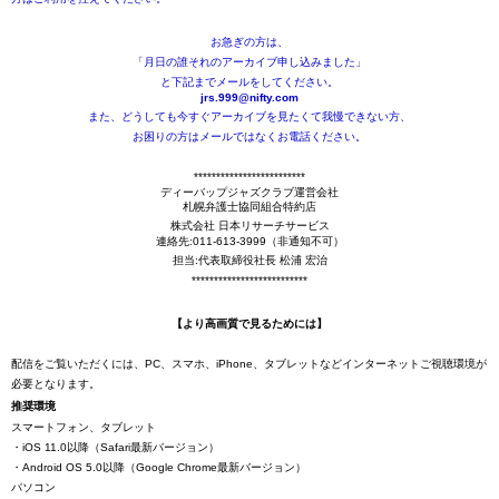
お急ぎの方は、
「月日の誰それのアーカイブ申し込みました」
と下記までメールをしてください。
jrs.999@nifty.com
また、どうしても今すぐアーカイブを見たくて我慢できない方、
お困りの方はメールではなくお電話ください。
*************************
ディーバップジャズクラブ運営会社
札幌弁護士協同組合特約店
株式会社 日本リサーチサービス
連絡先:011-613-3999（非通知不可）
担当:代表取締役社長 松浦 宏治
**************************
【より高画質で見るためには】
配信をご覧いただくには、PC、スマホ、iPhone、タブレットなどインターネットご視聴環境が
必要となります。
推奨環境
スマートフォン、タブレット
・iOS 11.0以降（Safari最新バージョン）
・Android OS 5.0以降（Google Chrome最新バージョン）
パソコン