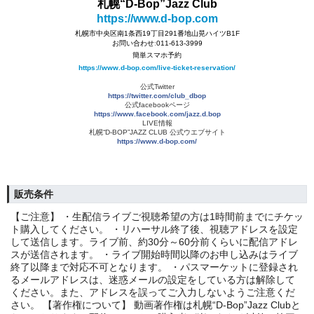
札幌“D-Bop”Jazz Club
https://www.d-bop.com
札幌市中央区南1条西19丁目291番地山晃ハイツB1F
お問い合わせː011-613-3999
簡単スマホ予約
https://www.d-bop.com/live-ticket-reservation/
公式Twitter
https://twitter.com/club_dbop
公式facebookページ
https://www.facebook.com/jazz.d.bop
LIVE情報
札幌“D-BOP”JAZZ CLUB 公式ウエブサイト
https://www.d-bop.com/
販売条件
【ご注意】 ・生配信ライブご視聴希望の方は1時間前までにチケッ
ト購入してください。 ・リハーサル終了後、視聴アドレスを設定
して送信します。ライブ前、約30分～60分前くらいに配信アドレ
スが送信されます。 ・ライブ開始時間以降のお申し込みはライブ
終了以降まで対応不可となります。 ・パスマーケットに登録され
るメールアドレスは、迷惑メールの設定をしている方は解除して
ください。また、アドレスを誤ってご入力しないようご注意くだ
さい。 【著作権について】 動画著作権は札幌“D-Bop”Jazz Clubと