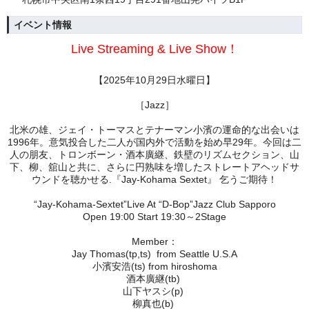
イベント情報
Live Streaming & Live Show！
【2025年10月29日水曜日】
［Jazz］
北米の雄、ジェイ・トーマスとテナーマン小濱の運命的な出会いは
1996年。意気投合した二人が国内外で活動を始め早29年。
今回は二
人の朋友、トロンボーン・酒本廣継、鉄壁のリズムセクション、山
下、柳、舘山と共に、さらに円熟味を増したストレートアヘッドサ
ウンドを聴かせる.『Jay-Kohama Sextet』 乞うご期待！
“Jay-Kohama-Sextet”Live At “D-Bop”Jazz Club Sapporo
Open 19:00 Start 19:30～2Stage
Member：
Jay Thomas(tp,ts) from Seattle U.S.A
小濱安浩(ts) from hiroshoma
酒本廣継(tb)
山下ヤスシ(p)
柳真也(b)