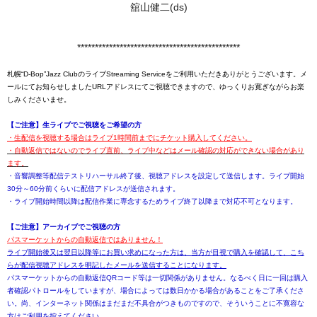
舘山健二(ds)
**********************************************
札幌“D-Bop”Jazz ClubのライブStreaming Serviceをご利用いただきありがとうございます。メ
ールにてお知らせしましたURLアドレスにてご視聴できますので、ゆっくりお寛ぎながらお楽
しみくださいませ。
【ご注意】生ライブでご視聴をご希望の方
・生配信を視聴する場合はライブ1時間前までにチケット購入してください。
・自動返信ではないのでライブ直前、ライブ中などはメール確認の対応ができない場合があり
ます。
・音響調整等配信テストリハーサル終了後、視聴アドレスを設定して送信します。ライブ開始
30分～60分前くらいに配信アドレスが送信されます。
・ライブ開始時間以降は配信作業に専念するためライブ終了以降まで対応不可となります。
【ご注意】アーカイブでご視聴の方
パスマーケットからの自動返信ではありません！
ライブ開始後又は翌日以降等にお買い求めになった方は、当方が目視で購入を確認して、こち
らが配信視聴アドレスを明記したメールを送信することになります。
パスマーケットからの自動返信QRコード等は一切関係がありません。なるべく日に一回は購入
者確認パトロールをしていますが、場合によっては数日かかる場合があることをご了承くださ
い。尚、インターネット関係はまだまだ不具合がつきものですので、そういうことに不寛容な
方はご利用を控えてください。