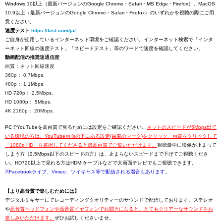
Windows 10以上（最新バージョンのGoogle Chrome・Safari・MS Edge・Firefox）、MacOS
10.9以上（最新バージョンのGoogle Chrome・Safari・Firefox）のいずれかを視聴の際にご用
意ください。
速度テスト
https://fast.com/ja/
ご自身が使用しているインターネット環境をご確認ください。インターネット検索で「インタ
ーネット回線の速度テスト」「スピードテスト」等のワードで速度を確認してください。
動画配信の
推奨速通信度
画質：ネット回線速度
360p： 0.7Mbps.
480p： 1.1Mbps.
HD 720p： 2.5Mbps.
HD 1080p： 5Mbps.
4K 2160p： 20Mbps.
PCでYouTubeを高画質で見るためには設定をご確認ください。
ネットのスピードが5Mbps出て
いる環境の方は、YouTube画面の下にある設定(歯車のマーク)をクリック、画質をクリックして
「1080p HD」を選択してくださると最高画質でご覧いただけます。
視聴最中に映像が止まって
しまう方（2.5Mbps以下のスピードの方）は、止まらないスピードまで下げてご視聴くださ
い。HD720以上で見れる方はHDMIケーブルなどで大画面テレビでもご視聴できます。
※Facebookライブ、Vimeo、ツイキャス等で配信される場合もあります。
【より高音質で楽しむためには】
デジタルミキサーにてレコーディングクオリティーのサウンドで配信しております。ステレオ
や
高音質ヘッドフォンや高音質イヤフォンでお聞きになると、とてもクリアーなサウンドをお
楽しみいただけます。
ぜひお試しくださいませ。