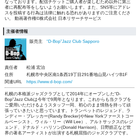
なっております。配信チケットご購入者が楽しむため以外に第三
者に再配布等をしないようお願いします。また、SNS等にアドレ
スを投稿する行為は法律に触れる恐れがありますのご注意くださ
い。 動画著作権©株式会社 日本リサーチサービス
主催者情報
販売主
“D-Bop”Jazz Club Sapporo
責任者
松浦 宏治
住所
札幌市中央区南1条西19丁目291番地山晃ハイツB1F
関連URL
https://www.d-bop.com/
札幌の本格派ジャズクラブとして2014年にオープンした“D-
Bop”Jazz Clubは今年で9周年となります。これからも当クラブを
ご愛用いただけるようスタッフ一同、初心のまま情熱を持って頑
張っていきたいと思っています。トランペットのレジェンド、ラ
ンディー・ブレッカー(Randy Brecker)やNew Yorkファーストコー
ルベーシスト、ウィル・リー（Will Lee）、アルトサックスのレジ
ェンド、ドナルド・ハリソン(Donald Harrison)、日野皓正など世
界の著名アーティストが出演する札幌屈指のジャズクラブです。