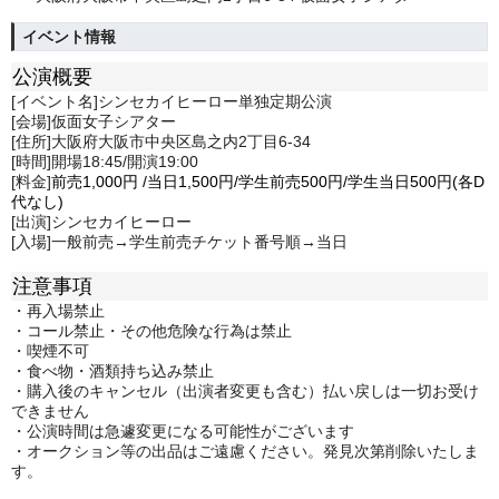
イベント情報
公演概要
[イベント名]シンセカイヒーロー単独定期公演
[会場]仮面女子シアター
[住所]大阪府大阪市中央区島之内2丁目6-34
[時間]開場18:45/開演19:00
[料金]
前売1,000
円
/
当日1,5
00円/学生前売500円/学生当日500円(各D
代なし)
[出演]シンセカイヒーロー
[入場]一般前売→学生前売チケット番号順→当日
注意事項
・再入場禁止
・コール禁止・その他危険な行為は禁止
・喫煙不可
・食べ物・酒類持ち込み禁止
・購入後のキャンセル（出演者変更も含む）払い戻しは一切お受け
できません
・公演時間は急遽変更になる可能性がございます
・オークション等の出品はご遠慮ください。発見次第削除いたしま
す。