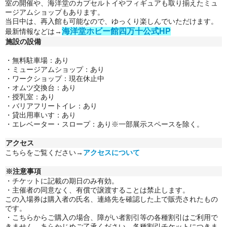
室の開催や、海洋堂のカプセルトイやフィギュアも取り揃えたミュ
ージアムショップもあります。
当日中は、再入館も可能なので、ゆっくり楽しんでいただけます。
海洋堂ホビー館四万十公式HP
最新情報などは→
施設の設備
・無料駐車場：あり
・
ミュージアムショップ：あり
・
ワークショップ
：
現在休止中
・
オムツ交換台
：
あり
・
授乳室：あり
・
バリアフリートイレ：あり
・
貸出用車いす：あり
・
エレベーター・スロープ：あり※一部展示スペースを除く。
アクセス
こちらをご覧ください→
アクセスについて
※注意事項
・チケットに記載の期日のみ有効。
・主催者の同意なく、有償で譲渡することは禁止します。
この入場券は購入者の氏名、連絡先を確認した上で販売されたもの
です。
・こちらからご購入の場合、障がい者割引等の各種割引はご利用で
きません。
あらかじめご了承ください。各種割引チケットにつきま