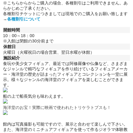
※こちらからからご購入の場合、各種割引はご利用できません。
あ
らかじめご了承ください。
各種割引チケットにつきましては現地でのご購入をお願い致します
→
各種割引について
開館時間
10：00～18：00
※入館は閉館の30分前まで
休館日
火曜日（火曜祝日の場合営業、翌日水曜が休館）
施設紹介
食玩や美少女フィギュア、最近では阿修羅像や仏像など、さまざま
なジャンルで精巧なフィギュアを作り続けているフィギュアメーカ
ー・海洋堂の歴史が詰まったフィギュアとコレクションを一堂に展
示。
様々なジャンルの海洋堂のフィギュアを楽しむことができま
す。
船の上で船長気分も味わえます。
海洋堂のお宝！実際に映画で使われたトリケラトプスも！
館内は写真撮影も可能ですので、展示と合わせて楽しんで下さい。
また、海洋堂のミニチュアフィギュアを使って作るジオラマ体験教