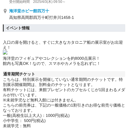
受付開始時間 2025/4/3(木) 09:50～
海洋堂ホビー館四万十
高知県高岡郡四万十町打井川1458-1
イベント情報
入口の扉を開けると、すぐに大きなカタロニア船の展示室がお出迎
え！
海洋堂のフィギュアやコレクションを約8000点展示！
館内も写真OK！なので、スマホやカメラを忘れずに！
通常期間チケット
こちらは、特別展示を開催していない通常期間のチケットです。特
別展示開催期間は、別料金のチケットとなります。
有料チケットには、来館プレゼントのカプセルくじが1回まわるメダ
ルが付いています。
※未就学児など無料入館には付きません。
こちらの前売券は、下記の一般価格の1割引きのお得な前売り価格と
なっております。
一般(高校生以上大人)：1000円(税込)
小中学生： 500円(税込)
未就学児：無料