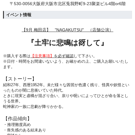
〒530-0056大阪府大阪市北区兎我野町9-23聚楽ビル4階or6階
イベント情報
【9月 梅田店】 "NAGAKUTSU" （店舗公演）
『土牢に悲鳴は谺して』
※購入する際は
【注意事項】
を必ず確認
して下さい。
※日付・時間をお間違いないよう、
お確かめの上、ご購入お願いいたし
ます。
【ストーリー】
紹和27年、西暦1952年。未だ様々な因習が色濃く残り、怪異や妖怪とい
ったものが闇に息衝いていた時代。
ときに現実と虚構が混ざり合い、祟りや呪いによってひとが命を落とし
うる世界。
蛇神家の一族に悲劇が降りかかる。
【作品傾向】
・
推理難度高め
・喪失感のある結末あり