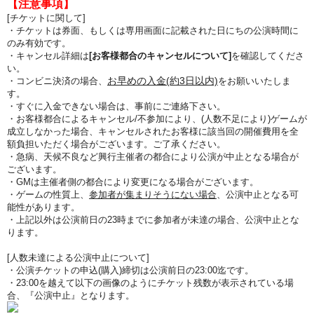
【注意事項】
[チケットに関して]
・チケットは券面、もしくは専用画面に記載された日にちの公演時間に
のみ有効です。
・キャンセル詳細は
[お客様都合のキャンセルについて]
を確認してくださ
い。
お早めの入金(約3日以内)
・コンビニ決済の場合、
をお願いいたしま
す。
・すぐに入金できない場合は、事前にご連絡下さい。
・お客様都合によるキャンセル/不参加により、(人数不足により)ゲームが
成立しなかった場合、キャンセルされたお客様に該当回の開催費用を全
額負担いただく場合がございます。ご了承ください。
・急病、天候不良など興行主催者の都合により公演が中止となる場合が
ございます。
・GMは主催者側の都合により変更になる場合がございます。
・ゲームの性質上、
参加者が集まりそうにない場合
、公演中止となる可
能性があります。
・上記以外は公演前日の23時までに参加者が未達の場合、公演中止とな
ります。
[人数未達による公演中止について]
・公演チケットの申込(購入)締切は公演前日の23:00迄です。
・23:00を越えて以下の画像のようにチケット残数が表示されている場
合、『公演中止』となります。