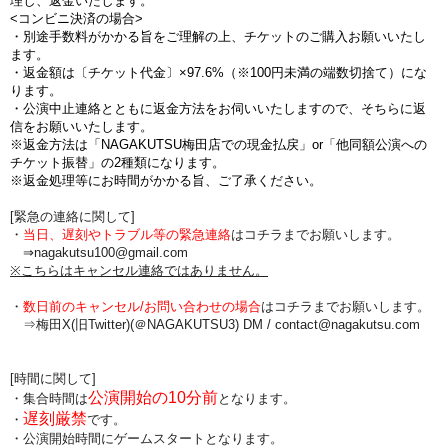
理し、返金いたします。
<コンビニ決済の場合>
・別途手数料がかかる旨をご理解の上、チケットのご購入お願いいたし
ます。
・返金額は〔チケット代金〕×97.6%（※100円未満の端数切捨て）にな
ります。
・公演中止連絡とともに返金方法をお伺いいたしますので、そちらに返
信をお願いいたします。
※返金方法は「NAGAKUTSU梅田店での現金払戻」or「他同額公演への
チケット振替」の2種類になります。
※返金処理等にお時間がかかる旨、ご了承ください。
[緊急の連絡に関して]
・
当日、遅刻やトラブル等の緊急連絡
はコチラまでお願いします。
⇒nagakutsu100@gmail.com
※こちらはキャンセル連絡ではありません。
・
数日前のキャンセル/お問い合わせの場合
は
コチラまでお願いします。
⇒梅田X(旧Twitter)(＠NAGAKUTSU3) DM /
contact@nagakutsu.com
[時間に関して]
公演開始の10分前
・集合時間は
となります。
遅刻厳禁
・
です。
・公演開始時間にゲームスタートとなります。