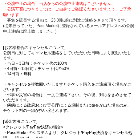
・
公演中止の場合、当店からの公演中止連絡はございません。
・
公演可否につきましては、ご自身でご確認くださいますよう、ご了承
願います。
・募集を延長する場合は、23:00以前に別途ご連絡をさせて頂きます。
(従来行っていた、PassMarketに登録されているメールアドレスへの公演
中止連絡は廃止致しました。)
[お客様都合のキャンセルについて]
公演日に対してキャンセル連絡をしていただいた日時により変動いたし
ます。
・当日～3日前：チケット代の100％
・4日前～13日前：チケット代の50%
・14日前：無料
・キャンセルを複数回いたしますとチケット購入をご遠慮頂く場合がご
ざいます。
・弔事や災害の場合は、一度ご連絡下さい。その後、対応をきめさせて
いただきます。
・疾病による政府および官公庁による規制または命令が出た場合のみ、
チケット料の一部が払い戻されます。
[返金方法について]
<クレジット/PayPay決済の場合>
・PassMarketのシステムより、クレジット/PayPay決済をキャンセル処