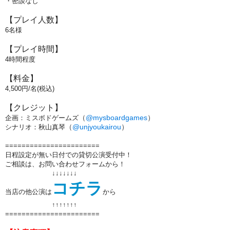
・密談なし
【プレイ人数】
6名様
【プレイ時間】
4時間程度
【料金】
4,500円/名(税込)
【クレジット】
（
@mysboardgames
）
企画：ミスボドゲームズ
（
@unjyoukairou
）
シナリオ：秋山真琴
=======================
日程設定が無い日付での貸切公演受付中！
ご相談は、お問い合わせフォームから！
↓↓↓↓↓↓↓
コチラ
当店の他公演は
から
↑↑
↑↑
↑↑
↑
=======================