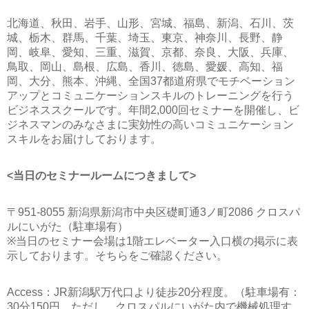
北海道、秋田、岩手、山形、宮城、福島、新潟、石川、茨
城、栃木、群馬、千葉、埼玉、東京、神奈川、長野、静
岡、岐阜、愛知、三重、滋賀、京都、奈良、大阪、兵庫、
鳥取、岡山、島根、広島、香川、徳島、愛媛、高知、福
岡、大分、熊本、沖縄、全国37都道府県でモチベーション
アップとコミュニケーションスキルのトレーニングを行う
ビジネススクールです。年間2,000回セミナーを開催し、ビ
ジネスマンのみなさまに実効性の高いコミュニケーション
スキルをお届けしております。
<当日のセミナールームにつきまして>
〒951-8055 新潟県新潟市中央区礎町通3ノ町2086 クロスパ
ルにいがた（駐車場有）
※当日のセミナー会場は1階エレベーター入口横の掲示に表
示しております。そちらをご確認ください。
Access：JR新潟駅万代口より徒歩20分程度。（駐車場有：
30分150円。ただし、クロスパルにいがた内で機械処理す