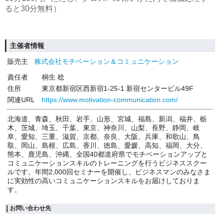
ると30分無料）
主催者情報
販売主
株式会社モチベーション＆コミュニケーション
責任者
桐生 稔
住所
東京都新宿区西新宿1-25-1 新宿センタービル49F
関連URL
https://www.motivation-communication.com/
北海道、青森、秋田、岩手、山形、宮城、福島、新潟、福井、栃
木、茨城、埼玉、千葉、東京、神奈川、山梨、長野、静岡、岐
阜、愛知、三重、滋賀、京都、奈良、大阪、兵庫、和歌山、鳥
取、岡山、島根、広島、香川、徳島、愛媛、高知、福岡、大分、
熊本、鹿児島、沖縄、全国40都道府県でモチベーションアップと
コミュニケーションスキルのトレーニングを行うビジネススクー
ルです。年間2,000回セミナーを開催し、ビジネスマンのみなさま
に実効性の高いコミュニケーションスキルをお届けしておりま
す。
お問い合わせ先