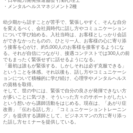
・日本能力開発推進協会 行動心理士
・メンタルヘルスマネジメント2種
幼少期から話すことが苦手で、緊張しやすく、そんな自分
を変えるべく、会社員時代に話し方やコミュニケーション
について学び始める。入社当時は、お客様としっかり会話
ができなかったものの、ひとり一人、お客様の心に寄り添
う接客を心がけ、約5,000人のお客様を接客するようにな
る。それが自信につながり、接遇コンテストでは300人の前
でもまったく緊張せずに話せるようになる。
「最初は誰もが緊張する。しかしそれは必ず克服できる」
ということを体感。それ以後も、話し方やコミュニケーシ
ョンについて積極的に学び続け、心理学やメンタルヘルス
の資格を取得。
そして、世の中には、緊張で自分の良さが発揮できない方
が多いことに気づき、そういった方々のサポートがしたい
という想いから講師活動をはじめる。現在は、「あがり症
改善」「伝わる話し方」「コミュニケーショントレーニン
グ」を提供する講師として、ビジネスマンの方に寄り添っ
た話し方セミナーを提供している。