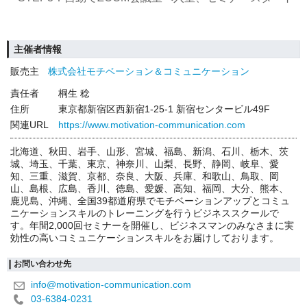
主催者情報
販売主
株式会社モチベーション＆コミュニケーション
責任者
桐生 稔
住所
東京都新宿区西新宿1-25-1 新宿センタービル49F
関連URL
https://www.motivation-communication.com
北海道、秋田、岩手、山形、宮城、福島、新潟、石川、栃木、茨
城、埼玉、千葉、東京、神奈川、山梨、長野、静岡、岐阜、愛
知、三重、滋賀、京都、奈良、大阪、兵庫、和歌山、鳥取、岡
山、島根、広島、香川、徳島、愛媛、高知、福岡、大分、熊本、
鹿児島、沖縄、全国39都道府県でモチベーションアップとコミュ
ニケーションスキルのトレーニングを行うビジネススクールで
す。年間2,000回セミナーを開催し、ビジネスマンのみなさまに実
効性の高いコミュニケーションスキルをお届けしております。
お問い合わせ先
info@motivation-communication.com
03-6384-0231