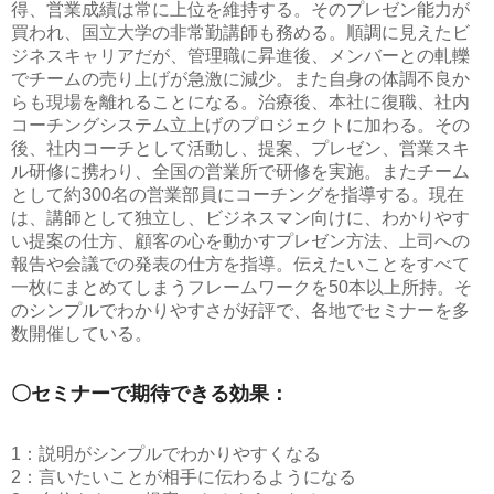
得、営業成績は常に上位を維持する。そのプレゼン能力が
買われ、国立大学の非常勤講師も務める。順調に見えたビ
ジネスキャリアだが、管理職に昇進後、メンバーとの軋轢
でチームの売り上げが急激に減少。また自身の体調不良か
らも現場を離れることになる。治療後、本社に復職、社内
コーチングシステム立上げのプロジェクトに加わる。その
後、社内コーチとして活動し、提案、プレゼン、営業スキ
ル研修に携わり、全国の営業所で研修を実施。またチーム
として約300名の営業部員にコーチングを指導する。現在
は、講師として独立し、ビジネスマン向けに、わかりやす
い提案の仕方、顧客の心を動かすプレゼン方法、上司への
報告や会議での発表の仕方を指導。伝えたいことをすべて
一枚にまとめてしまうフレームワークを50本以上所持。そ
のシンプルでわかりやすさが好評で、各地でセミナーを多
数開催している。
〇セミナーで期待できる効果：
1：説明がシンプルでわかりやすくなる
2：言いたいことが相手に伝わるようになる