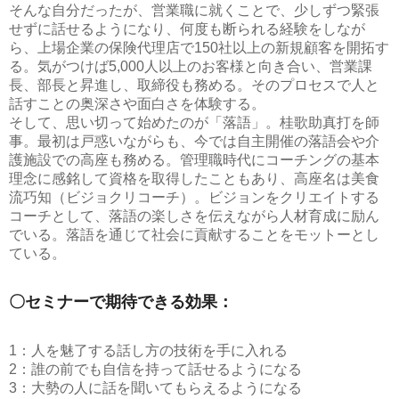
そんな自分だったが、営業職に就くことで、少しずつ緊張
せずに話せるようになり、何度も断られる経験をしなが
ら、上場企業の保険代理店で150社以上の新規顧客を開拓す
る。気がつけば5,000人以上のお客様と向き合い、営業課
長、部長と昇進し、取締役も務める。そのプロセスで人と
話すことの奥深さや面白さを体験する。
そして、思い切って始めたのが「落語」。桂歌助真打を師
事。最初は戸惑いながらも、今では自主開催の落語会や介
護施設での高座も務める。管理職時代にコーチングの基本
理念に感銘して資格を取得したこともあり、高座名は美食
流巧知（ビジョクリコーチ）。ビジョンをクリエイトする
コーチとして、落語の楽しさを伝えながら人材育成に励ん
でいる。落語を通じて社会に貢献することをモットーとし
ている。
〇セミナーで期待できる効果：
1：人を魅了する話し方の技術を手に入れる
2：誰の前でも自信を持って話せるようになる
3：大勢の人に話を聞いてもらえるようになる