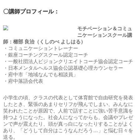
〇講師プロフィール：
モチベーション＆コミュ
ニケーションスクール講
師：櫛部 良治（くしのべ よしはる）
・コミュニケーショントレーナー
・銀座コーチングスクール認定コーチ
・一般社団法人ビジョンクリエイトコーチ協会認定コーチ
・日本メンタルヘルス協会公認基礎心理カウンセラー
・府中市「地域なんでも相談員」
・府中落語会代表
小学生の頃、クラスの代表として体育館で自由研究を発表
したとき、緊張のあまりセリフが飛んでしまい、みんなに
笑われたことが原因で、人前で話すことに強い苦手意識を
持つようになった。社会人になってからも、会議やプレゼ
ンで声が震えたり、頭が真っ白になったりすることがよく
あり、「どうして自分はこうなんだろう…」と悩む日々を
送る。