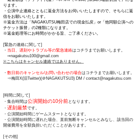
ります。
・公演中止連絡とともに返金方法をお伺いいたしますので、そちらに返
信をお願いいたします。
※返金方法は「NAGAKUTSU梅田店での現金払戻」or「他同額公演への
チケット振替」の2種類になります。
※返金処理等にお時間がかかる旨、ご了承ください。
[緊急の連絡に関して]
・
当日、遅刻やトラブル等の緊急連絡
はコチラまでお願いします。
⇒nagakutsu100@gmail.com
※こちらはキャンセル連絡ではありません。
・
数日前のキャンセル/お問い合わせの場合
は
コチラまでお願いします。
⇒梅田X(旧Twitter)(＠NAGAKUTSU3) DM /
contact@nagakutsu.com
[時間に関して]
公演開始の10分前
・集合時間は
となります。
遅刻厳禁
・
です。
・公演開始時間にゲームスタートとなります。
・公演開始時間に
遅れた場合、直前無断キャンセルとみなし、該当回の
開催費用を全額負担
いただくことがあります。
[その他]