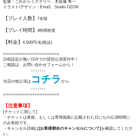
監修：これからミステリー、
木皿儀 隼一
イラスト/デザイン：Ema3、
Studio OZON
【プレイ人数】
7
名様
【プレイ時間】
4
時間程度
【料金】
4,500円/名(税込)
=======================
日程設定が無い日付での貸切公演受付中！
ご相談は、お問い合わせフォームから！
↓↓↓↓↓↓↓
コチラ
当店の他公演は
から
↑↑
↑↑
↑↑
↑
=======================
【注意事項】
[チケットに関して]
・チケットは券面、もしくは専用画面に記載された日にちの公演時間に
のみ有効です。
・キャンセル詳細は
[お客様都合のキャンセルについて]
を確認してくださ
い。