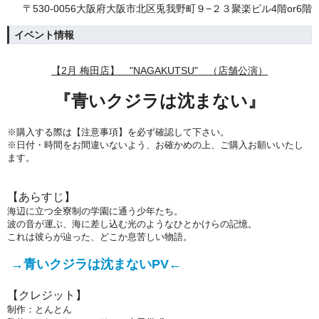
〒530-0056大阪府大阪市北区兎我野町９−２３聚楽ビル4階or6階
イベント情報
【2月 梅田店】 "NAGAKUTSU" （店舗公演）
『青いクジラは
沈まない』
※購入する際は【注意事項】を必ず確認して下さい。
※日付・時間をお間違いないよう、
お確かめの上、ご購入お願いいたし
ます。
【あらすじ】
海辺に立つ全寮制の学園に通う少年たち。
波の音が運ぶ、海に差し込む光のようなひとかけらの記憶。
これは彼らが辿った、どこか息苦しい物語。
→青いクジラは沈まないPV←
【クレジット】
制作：とんとん