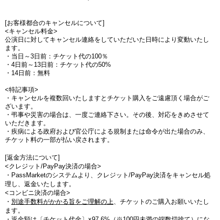
[お客様都合のキャンセルについて]
<キャンセル料金>
公演日に対してキャンセル連絡をしていただいた日時により変動いたし
ます。
・当日～3日前：チケット代の100％
・4日前～13日前：チケット代の50%
・14日前：無料
<特記事項>
・キャンセルを複数回いたしますとチケット購入をご遠慮頂く場合がご
ざいます。
・弔事や災害の場合は、一度ご連絡下さい。その後、対応をきめさせて
いただきます。
・疾病による政府および官公庁による規制または命令が出た場合のみ、
チケット料の一部が払い戻されます。
[返金方法について]
<クレジット/PayPay決済の場合>
・PassMarketのシステムより、クレジット/PayPay決済をキャンセル処
理し、返金いたします。
<コンビニ決済の場合>
・
別途手数料がかかる旨をご理解の上
、チケットのご購入お願いいたし
ます。
・
返金額は〔チケット代金〕×97.6%（※100円未満の端数切捨て
）にな