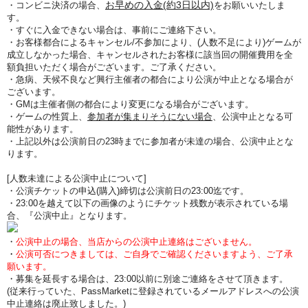
お早めの入金(約3日以内)
・コンビニ決済の場合、
をお願いいたしま
す。
・すぐに入金できない場合は、事前にご連絡下さい。
・お客様都合によるキャンセル/不参加により、(人数不足により)ゲームが
成立しなかった場合、キャンセルされたお客様に該当回の開催費用を全
額負担いただく場合がございます。ご了承ください。
・急病、天候不良など興行主催者の都合により公演が中止となる場合が
ございます。
・GMは主催者側の都合により変更になる場合がございます。
・ゲームの性質上、
参加者が集まりそうにない場合
、公演中止となる可
能性があります。
・上記以外は公演前日の23時までに参加者が未達の場合、公演中止とな
ります。
[人数未達による公演中止について]
・公演チケットの申込(購入)締切は公演前日の23:00迄です。
・23:00を越えて以下の画像のようにチケット残数が表示されている場
合、『公演中止』となります。
・
公演中止の場合、当店からの公演中止連絡はございません。
・
公演可否につきましては、ご自身でご確認くださいますよう、ご了承
願います。
・募集を延長する場合は、23:00以前に別途ご連絡をさせて頂きます。
(従来行っていた、PassMarketに登録されているメールアドレスへの公演
中止連絡は廃止致しました。)