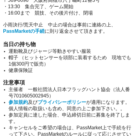
〒569-0096 大阪府高槻市八丁畷町12番3号
・13:30 集合完了、ゲーム開始
・16:00まで 競技、その後
片付け、閉場
小雨決行/荒天中止 中止の場合は事前に連絡の上、
PassMarketの手続
に則り返金させて頂きます。
当日の持ち物
運動靴及びジャージ等動きやすい服装
帽子 （ヒットセンサーを頭部に装着するため 現地でも
1個300円で販売）
健康保険証
注意事項
主催者 一般社団法人日本フラッグハント協会（法人番
号7010605002945）
参加規約
及び
プライバシーポリシー
が適用になります。
個人情報の取扱いも含め、同意の上ご参加下さい。。
参加定員に達した場合、申込締切日前に募集を終了しま
す。
キャンセルをご希望の場合は、PassMarket上で手続を行
って下さい。PassMarketのルールに従って応じさせてい