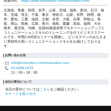
関連URL
https://www.motivation-communication.com/
北海道、青森、秋田、岩手、山形、宮城、福島、新潟、石川、栃
木、茨城、埼玉、千葉、東京、神奈川、山梨、長野、静岡、岐
阜、愛知、三重、滋賀、京都、奈良、大阪、兵庫、和歌山、鳥
取、岡山、島根、広島、香川、徳島、愛媛、高知、福岡、大分、
熊本、鹿児島、沖縄、全国40都道府県でモチベーションアップと
コミュニケーションスキルのトレーニングを行うビジネススクー
ルです。年間2,000回セミナーを開催し、ビジネスマンのみなさま
に実効性の高いコミュニケーションスキルをお届けしておりま
す。
お問い合わせ先
info@motivation-communication.com
03-6384-0231
11：00～18：00
当日の受付について
当日の受付については
こちら
をご確認ください。
チケットを取り出す