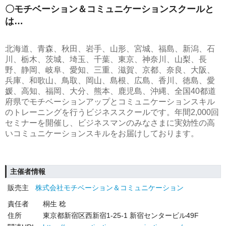
〇モチベーション＆コミュニケーションスクールと
は…
北海道、青森、秋田、岩手、山形、宮城、福島、新潟、石
川、栃木、茨城、埼玉、千葉、東京、神奈川、山梨、長
野、静岡、岐阜、愛知、三重、滋賀、京都、奈良、大阪、
兵庫、和歌山、鳥取、岡山、島根、広島、香川、徳島、愛
媛、高知、福岡、大分、熊本、鹿児島、沖縄、全国40都道
府県でモチベーションアップとコミュニケーションスキル
のトレーニングを行うビジネススクールです。年間2,000回
セミナーを開催し、ビジネスマンのみなさまに実効性の高
いコミュニケーションスキルをお届けしております。
主催者情報
販売主
株式会社モチベーション＆コミュニケーション
責任者
桐生 稔
住所
東京都新宿区西新宿1-25-1 新宿センタービル49F