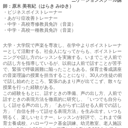
ニケーションスクール講
師：原木 美有紀（はらき みゆき）
・ビジネスボイストレーナー
・あがり症改善トレーナー
・中学・高校専修教員免許（音楽）
・中学・高校一種教員免許（音楽）
大学・大学院で声楽を専攻し、在学中よりボイストレーナ
ーとして活動する。社会人になってからも、ボイストレー
ニングや話し方のレッスンを実施する。いまでこそ人前で
の話し方を指導しているが、以前は人前で話すことが苦手
で、緊張で呼吸困難に陥ったこともある。保育士養成講座
の音楽理論の授業を担当することになり、30人の生徒の前
で話し始めたところ、緊張のあまり声が出てこず、散々な
授業を行った経験がある。
この経験をもとに、話すときの準備、声の出し方、人前で
話すときの表現方法を徹底的に研究し、「いつでも自分ら
しく話せる声の出し方」「あがらずに話せる人前での話し
方」「自信を持って話せる表現方法」を生み出す。いつも
明るく、楽しいセミナー、レッスンが好評で、これまで保
育士養成校、ハローワーク基金訓練、幼児教室、老人施設