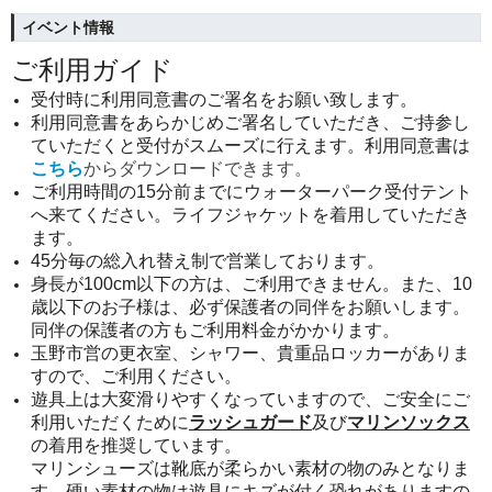
イベント情報
ご利用ガイド
受付時に利用同意書のご署名をお願い致します。
利用同意書をあらかじめご署名していただき、ご持参し
ていただくと受付がスムーズに行えます。利用同意書は
こちら
からダウンロードできます。
ご利用時間の15分前までにウォーターパーク受付テント
へ来てください。ライフジャケットを着用していただき
ます。
45分毎の総入れ替え制で営業しております。
身長が100cm以下の方は、ご利用できません。また、10
歳以下のお子様は、必ず保護者の同伴をお願いします。
同伴の保護者の方もご利用料金がかかります。
玉野市営の更衣室、シャワー、貴重品ロッカーがありま
すので、ご利用ください。
遊具上は大変滑りやすくなっていますので、ご安全にご
利用いただくために
ラッシュガード
及び
マリンソックス
の着用を推奨しています。
マリンシューズは靴底が柔らかい素材の物のみとなりま
す。硬い素材の物は遊具にキズが付く恐れがありますの