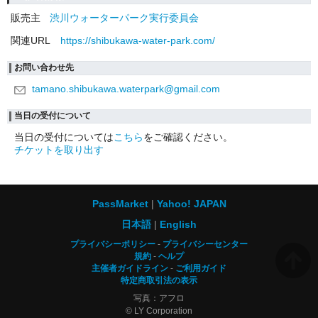
販売主
渋川ウォーターパーク実行委員会
関連URL
https://shibukawa-water-park.com/
お問い合わせ先
tamano.shibukawa.waterpark@gmail.com
当日の受付について
当日の受付については
こちら
をご確認ください。
チケットを取り出す
PassMarket
Yahoo! JAPAN
日本語
English
プライバシーポリシー
プライバシーセンター
規約
ヘルプ
主催者ガイドライン
ご利用ガイド
特定商取引法の表示
写真：アフロ
© LY Corporation