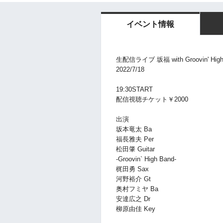
イベント情報
生配信ライブ 坂福 with Groovin' High B
2022/7/18
19:30START
配信視聴チケット￥2000
出演
坂本竜太 Ba
福長雅夫 Per
松田肇 Guitar
-Groovin` High Band-
梶田勇 Sax
河野裕介 Gt
奥村フミヤ Ba
安達広之 Dr
柳原由佳 Key