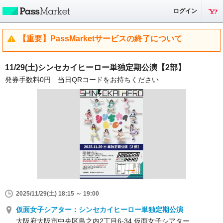
ログイン
【重要】PassMarketサービスの終了について
11/29(土)シンセカイヒーロー単独定期公演【2部】
発券手数料0円 当日QRコードをお持ちください
2025/11/29(土) 18:15 ～ 19:00
仮面女子シアター：シンセカイヒーロー単独定期公演
大阪府大阪市中央区島之内2丁目6-34 仮面女子シアター