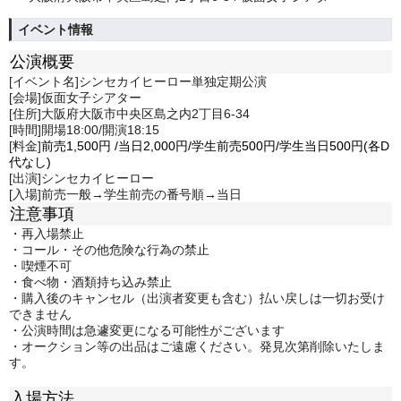
イベント情報
公演概要
[イベント名]シンセカイヒーロー単独定期公演
[会場]仮面女子シアター
[住所]大阪府大阪市中央区島之内2丁目6-34
[時間]開場18:00/開演18:15
[料金]
前売1,500
円
/
当日2,0
00円/学生前売500円/学生当日500円(各D
代なし)
[出演]シンセカイヒーロー
[入場]前売一般→学生前売の番号順→当日
注意事項
・再入場禁止
・コール・その他危険な行為の禁止
・喫煙不可
・食べ物・酒類持ち込み禁止
・購入後のキャンセル（出演者変更も含む）払い戻しは一切お受け
できません
・公演時間は急遽変更になる可能性がございます
・オークション等の出品はご遠慮ください。発見次第削除いたしま
す。
入場方法