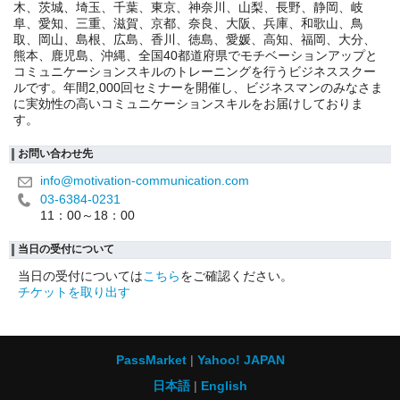
木、茨城、埼玉、千葉、東京、神奈川、山梨、長野、静岡、岐
阜、愛知、三重、滋賀、京都、奈良、大阪、兵庫、和歌山、鳥
取、岡山、島根、広島、香川、徳島、愛媛、高知、福岡、大分、
熊本、鹿児島、沖縄、全国40都道府県でモチベーションアップと
コミュニケーションスキルのトレーニングを行うビジネススクー
ルです。年間2,000回セミナーを開催し、ビジネスマンのみなさま
に実効性の高いコミュニケーションスキルをお届けしておりま
す。
お問い合わせ先
info@motivation-communication.com
03-6384-0231
11：00～18：00
当日の受付について
当日の受付については
こちら
をご確認ください。
チケットを取り出す
PassMarket
Yahoo! JAPAN
日本語
English