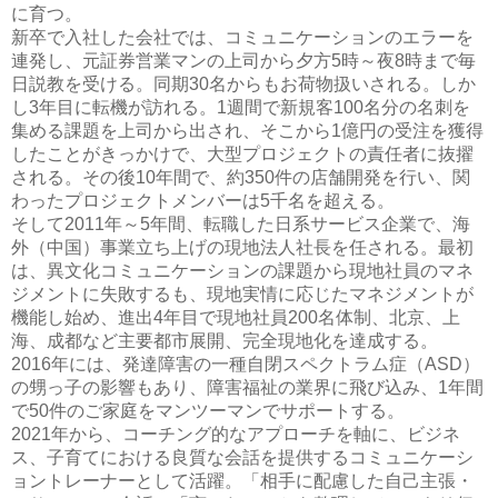
に育つ。
新卒で入社した会社では、コミュニケーションのエラーを
連発し、元証券営業マンの上司から夕方5時～夜8時まで毎
日説教を受ける。同期30名からもお荷物扱いされる。しか
し3年目に転機が訪れる。1週間で新規客100名分の名刺を
集める課題を上司から出され、そこから1億円の受注を獲得
したことがきっかけで、大型プロジェクトの責任者に抜擢
される。その後10年間で、約350件の店舗開発を行い、関
わったプロジェクトメンバーは5千名を超える。
そして2011年～5年間、転職した日系サービス企業で、海
外（中国）事業立ち上げの現地法人社長を任される。最初
は、異文化コミュニケーションの課題から現地社員のマネ
ジメントに失敗するも、現地実情に応じたマネジメントが
機能し始め、進出4年目で現地社員200名体制、北京、上
海、成都など主要都市展開、完全現地化を達成する。
2016年には、発達障害の一種自閉スペクトラム症（ASD）
の甥っ子の影響もあり、障害福祉の業界に飛び込み、1年間
で50件のご家庭をマンツーマンでサポートする。
2021年から、コーチング的なアプローチを軸に、ビジネ
ス、子育てにおける良質な会話を提供するコミュニケーシ
ョントレーナーとして活躍。「相手に配慮した自己主張・