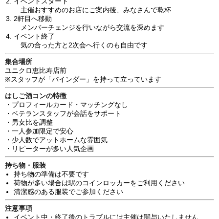
イベントスタート
主催おすすめのお店にご案内後、みなさんで乾杯
2軒目へ移動
メンバーチェンジを行いながら交流を深めます
イベント終了
気の合った方と2次会へ行くのも自由です
集合場所
ユニクロ恵比寿店前
※スタッフが「バインダー」を持って立っています
はしご酒コンの特徴
・プロフィールカード・マッチングなし
・ベテランスタッフが会話をサポート
・男女比を調整
・一人参加限定で安心
・少人数でアットホームな雰囲気
・リピーターが多い人気企画
持ち物・服装
持ち物の準備は不要です
荷物が多い場合は駅のコインロッカーをご利用ください
清潔感のある服装でご参加ください
注意事項
イベント中・終了後のトラブルには主催は関与いたしません