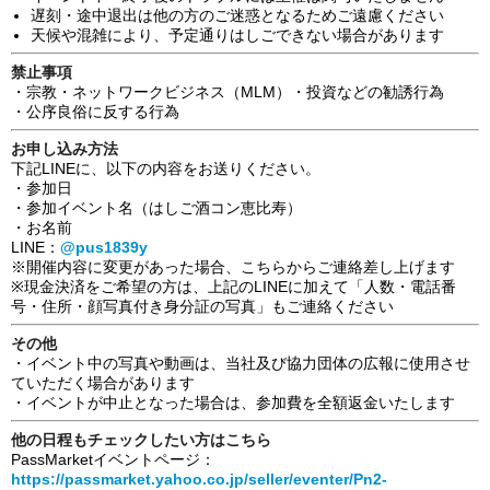
遅刻・途中退出は他の方のご迷惑となるためご遠慮ください
天候や混雑により、予定通りはしごできない場合があります
禁止事項
・宗教・ネットワークビジネス（MLM）・投資などの勧誘行為
・公序良俗に反する行為
お申し込み方法
下記LINEに、以下の内容をお送りください。
・参加日
・参加イベント名（はしご酒コン恵比寿）
・お名前
LINE：
@pus1839y
※開催内容に変更があった場合、こちらからご連絡差し上げます
※現金決済をご希望の方は、上記のLINEに加えて「人数・電話番
号・住所・顔写真付き身分証の写真」もご連絡ください
その他
・イベント中の写真や動画は、当社及び協力団体の広報に使用させ
ていただく場合があります
・イベントが中止となった場合は、参加費を全額返金いたします
他の日程もチェックしたい方はこちら
PassMarketイベントページ：
https://passmarket.yahoo.co.jp/seller/eventer/Pn2-