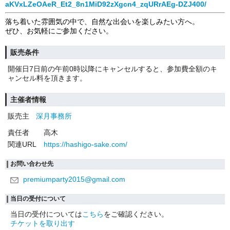
aKVxLZeOAeR_Et2_8n1MiD92zXgcn4_zqURrAEg-DZJ400/
落ち着いた雰囲気の中で、自然な出会いを楽しみたい方へ。
ぜひ、お気軽にご参加ください。
販売条件
開催日7日前の午前0時以降にキャンセルすると、参加費全額のキ
ャンセル料を頂きます。
主催者情報
販売主
深月事務所
責任者
高木
関連URL
https://hashigo-sake.com/
お問い合わせ先
premiumparty2015@gmail.com
当日の受付について
当日の受付については
こちら
をご確認ください。
チケットを取り出す