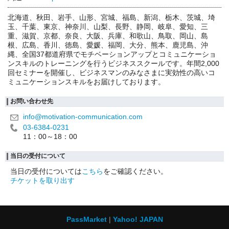
北海道、秋田、岩手、山形、宮城、福島、新潟、栃木、茨城、埼
玉、千葉、東京、神奈川、山梨、長野、静岡、岐阜、愛知、三
重、滋賀、京都、奈良、大阪、兵庫、和歌山、鳥取、岡山、島
根、広島、香川、徳島、愛媛、福岡、大分、熊本、鹿児島、沖
縄、全国37都道府県でモチベーションアップとコミュニケーショ
ンスキルのトレーニングを行うビジネススクールです。年間2,000
回セミナーを開催し、ビジネスマンのみなさまに実効性の高いコ
ミュニケーションスキルをお届けしております。
お問い合わせ先
info@motivation-communication.com
03-6384-0231
11：00～18：00
当日の受付について
当日の受付については
こちら
をご確認ください。
チケットを取り出す
PassMarket
Yahoo! JAPAN