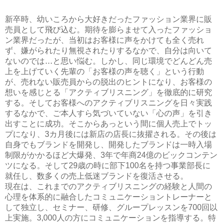
新卒時、幼いころから大好きだったファッション業界に販
売員として飛び込む。期待を膨らませて入ったファッショ
ン業界だったが、当初はお客様に声をかけても全く売れ
ず、嫌がられたり無視されたりするなかで、自分は向いて
ないのでは…と思い悩む。しかし、同じ環境でどんどん売
上を上げていく先輩の「お客様の声を聴く」という行動
が、売れない販売員からの脱出のヒントになり、お客様の
想いを感じとる「アクティブリスニング」を徹底的に研究
する。そしてお客様へのアクティブリスニングを日々実践
するなかで、ご本人すら気づいていない「心の声」を引き
出すことに成功。そこからあっという間に個人売上でトッ
プになり、3カ月後には新店の店長に抜擢される。その後は
自身でもブランドを開発し、開発したブランドは一時入場
制限がかかるほど大爆発、3年で年商24億のビックコンテン
ツになる。そして29歳の時に部下100名を持つ事業部長に
就任し、数多くの売上低迷ブランドを復活させる。
現在は、これまでのアクティブリスニングの経験と人間の
心理を体系的に融合したコミュニケーショントレーナーと
して独立し、セミナー、研修、グループレッスンを700回以
上実施。3,000人の方にコミュニケーションを指導する。特