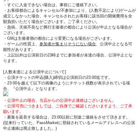
・すぐに入金できない場合は、事前にご連絡下さい。
・お客様都合によるキャンセル/不参加により、(人数不足により)ゲームが
成立しなかった場合、キャンセルされたお客様に該当回の開催費用を全
額負担いただく場合がございます。ご了承ください。
・急病、天候不良など興行主催者の都合により公演が中止となる場合が
ございます。
・GMは主催者側の都合により変更になる場合がございます。
・ゲームの性質上、
参加者が集まりそうにない場合
、公演中止となる可
能性があります。
・上記以外は公演前日の23時までに参加者が未達の場合、公演中止とな
ります。
[人数未達による公演中止について]
・公演チケットの申込(購入)締切は公演前日の23:00迄です。
・23:00を越えて以下の画像のようにチケット残数が表示されている場
合、『公演中止』となります。
・
公演中止の場合、当店からの公演中止連絡はございません。
・
公演可否につきましては、ご自身でご確認くださいますよう、ご了承
願います。
・募集を延長する場合は、23:00以前に別途ご連絡をさせて頂きます。
(従来行っていた、PassMarketに登録されているメールアドレスへの公演
中止連絡は廃止致しました。)