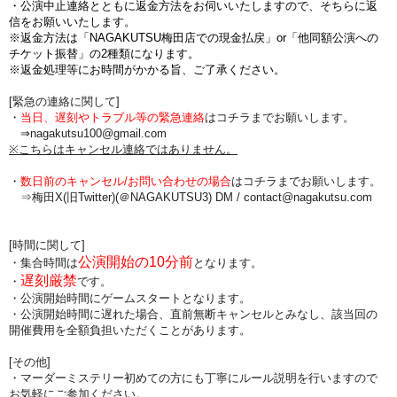
・公演中止連絡とともに返金方法をお伺いいたしますので、そちらに返
信をお願いいたします。
※返金方法は「NAGAKUTSU梅田店での現金払戻」or「他同額公演への
チケット振替」の2種類になります。
※返金処理等にお時間がかかる旨、ご了承ください。
[緊急の連絡に関して]
・
当日、遅刻やトラブル等の緊急連絡
はコチラまでお願いします。
⇒nagakutsu100@gmail.com
※こちらはキャンセル連絡ではありません。
・
数日前のキャンセル/お問い合わせの場合
は
コチラまでお願いします。
⇒梅田X(旧Twitter)(＠NAGAKUTSU3) DM /
contact@nagakutsu.com
[時間に関して]
公演開始の10分前
・集合時間は
となります。
遅刻厳禁
・
です。
・公演開始時間にゲームスタートとなります。
・公演開始時間に
遅れた場合、直前無断キャンセルとみなし、該当回の
開催費用を全額負担
いただくことがあります。
[その他]
・マーダーミステリー初めての方にも丁寧にルール説明を行いますので
お気軽にご参加ください。