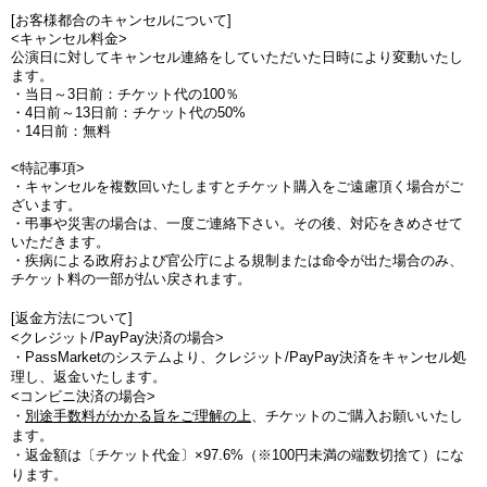
[お客様都合のキャンセルについて]
<キャンセル料金>
公演日に対してキャンセル連絡をしていただいた日時により変動いたし
ます。
・当日～3日前：チケット代の100％
・4日前～13日前：チケット代の50%
・14日前：無料
<特記事項>
・キャンセルを複数回いたしますとチケット購入をご遠慮頂く場合がご
ざいます。
・弔事や災害の場合は、一度ご連絡下さい。その後、対応をきめさせて
いただきます。
・疾病による政府および官公庁による規制または命令が出た場合のみ、
チケット料の一部が払い戻されます。
[返金方法について]
<クレジット/PayPay決済の場合>
・PassMarketのシステムより、クレジット/PayPay決済をキャンセル処
理し、返金いたします。
<コンビニ決済の場合>
・
別途手数料がかかる旨をご理解の上
、チケットのご購入お願いいたし
ます。
・
返金額は〔チケット代金〕×97.6%（※100円未満の端数切捨て
）にな
ります。