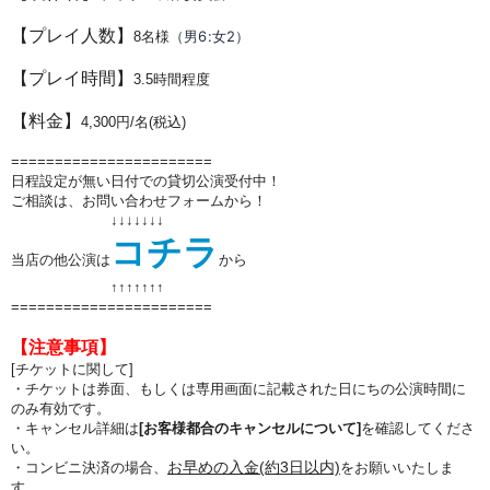
【プレイ人数】
（男6:女2）
8
名様
【プレイ時間】
3.5
時間程度
【料金】
4,300円/名(税込)
=======================
日程設定が無い日付での貸切公演受付中！
ご相談は、お問い合わせフォームから！
↓↓↓↓↓↓↓
コチラ
当店の他公演は
から
↑↑
↑↑
↑↑
↑
=======================
【注意事項】
[チケットに関して]
・チケットは券面、もしくは専用画面に記載された日にちの公演時間に
のみ有効です。
・キャンセル詳細は
[お客様都合のキャンセルについて]
を確認してくださ
い。
お早めの入金(約3日以内)
・コンビニ決済の場合、
をお願いいたしま
す。