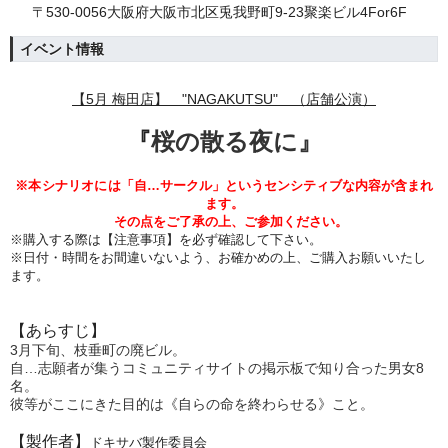
〒530-0056大阪府大阪市北区兎我野町9-23聚楽ビル4For6F
イベント情報
【5月 梅田店】 "NAGAKUTSU" （店舗公演）
『
桜の散る夜に』
※本シナリオには
「自…サークル」というセンシティブな内容が含まれ
ます。
その点をご了承の上、ご参加ください。
※購入する際は【注意事項】を必ず確認して下さい。
※日付・時間をお間違いないよう、
お確かめの上、ご購入お願いいたし
ます。
【あらすじ】
3月下旬、枝垂町の廃ビル。
自…志願者が集うコミュニティサイトの掲示板で知り合った男女8
名。
彼等がここにきた目的は《自らの命を終わらせる》こと。
【製作者】
ドキサバ製作委員会