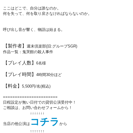
ここはどこで、自分は誰なのか。
何を失って、何を取り戻さなければならないのか。
呼び出し音が響く、物語は始まる。
【製作者】
週末倶楽部(旧:グループSGR)
作品一覧：鬼哭館の殺人事件
【プレイ人数】
6名様
【プレイ時間】
4時間30分ほど
【料金】
5,500円/名(税込)
=======================
日程設定が無い日付での貸切公演受付中！
ご相談は、お問い合わせフォームから！
↓↓↓↓↓↓↓
コチラ
当店の他公演は
から
↑↑
↑↑
↑↑
↑