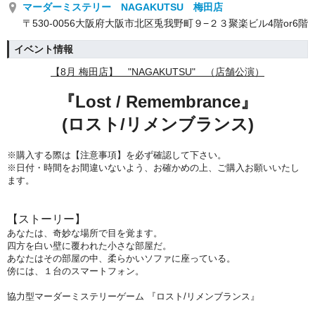
マーダーミステリー NAGAKUTSU 梅田店
〒530-0056大阪府大阪市北区兎我野町９−２３聚楽ビル4階or6階
イベント情報
【8
月 梅田店】 "NAGAKUTSU" （店舗公演）
『Lost / Remembrance』
(ロスト/リメンブランス)
※購入する際は【注意事項】を必ず確認して下さい。
※日付・時間をお間違いないよう、
お確かめの上、ご購入お願いいたし
ます。
【ストーリー】
あなたは、奇妙な場所で目を覚ます。
四方を白い壁に覆われた小さな部屋だ。
あなたはその部屋の中、柔らかいソファに座っている。
傍には、１台のスマートフォン。
協力型マーダーミステリーゲーム 『ロスト/リメンブランス』