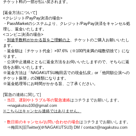
チケット料の一部が払い戻されます。
[返金方法について]
<クレジット/PayPay決済の場合>
・PassMarketのシステムより、クレジット/PayPay決済をキャンセル処
理し、返金いたします。
<コンビニ決済の場合>
・
別途手数料がかかる旨をご理解の上
、チケットのご購入お願いいたし
ます。
・
返金額は〔チケット代金〕×97.6%（※100円未満の端数切捨て
）にな
ります。
・公演中止連絡とともに返金方法をお伺いいたしますので、そちらに返
信をお願いいたします。
※返金方法は「NAGAKUTSU梅田店での現金払戻」or「他同額公演への
チケット振替」の2種類になります。
※返金処理等にお時間がかかる旨、ご了承ください。
[緊急の連絡に関して]
・
当日、遅刻やトラブル等の緊急連絡
はコチラまでお願いします。
⇒nagakutsu100@gmail.com
※こちらはキャンセル連絡ではありません。
・
数日前のキャンセル/お問い合わせの場合
は
コチラまでお願いします。
⇒梅田X(旧Twitter)(＠NAGAKUTSU3) DM /
contact@nagakutsu.com