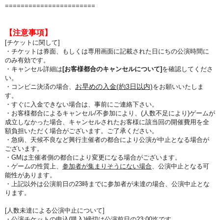
=======================
【注意事項】
[チケットに関して]
・チケットは券面、もしくは専用画面に記載された日にちの公演時間に
のみ有効です。
・キャンセル詳細は
[お客様都合のキャンセルについて]
を確認してくださ
い。
お早めの入金(約3日以内)
・コンビニ決済の場合、
をお願いいたしま
す。
・すぐに入金できない場合は、事前にご連絡下さい。
・お客様都合によるキャンセル/不参加により、(人数不足により)ゲームが
成立しなかった場合、キャンセルされたお客様に該当回の開催費用を全
額負担いただく場合がございます。ご了承ください。
・急病、天候不良など興行主催者の都合により公演が中止となる場合が
ございます。
・GMは主催者側の都合により変更になる場合がございます。
・ゲームの性質上、
参加者が集まりそうにない場合
、公演中止となる可
能性があります。
・上記以外は公演前日の23時までに参加者が未達の場合、公演中止とな
ります。
[人数未達による公演中止について]
・公演チケットの申込(購入)締切は公演前日の23:00迄です。