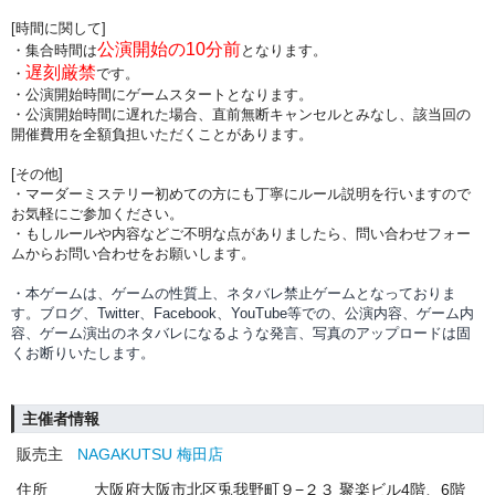
[時間に関して]
公演開始の10分前
・集合時間は
となります。
遅刻厳禁
・
です。
・公演開始時間にゲームスタートとなります。
・公演開始時間に
遅れた場合、直前無断キャンセルとみなし、該当回の
開催費用を全額負担
いただくことがあります。
[その他]
・マーダーミステリー初めての方にも丁寧にルール説明を行いますので
お気軽にご参加ください。
・もしルールや内容などご不明な点がありましたら、問い合わせフォー
ムからお問い合わせをお願いします。
・本ゲームは、ゲームの性質上、ネタバレ禁止ゲームとなっておりま
す。ブログ、Twitter、Facebook、YouTube等での、
公演内容、
ゲーム内
容、ゲーム演出のネタバレになるような発言、写真のアップロードは固
くお断りいたします。
主催者情報
販売主
NAGAKUTSU 梅田店
住所
大阪府大阪市北区兎我野町９−２３ 聚楽ビル4階、6階