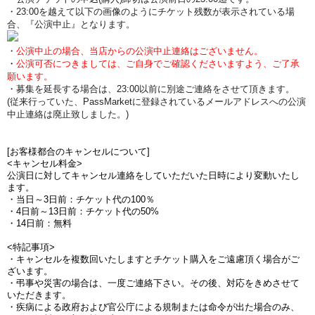
・23:00を越えて以下の画像のようにチケット残数が表示されている場
合、『公演中止』となります。
・
公演中止の場合、当店からの公演中止連絡はございません。
・
公演可否につきましては、ご自身でご確認くださいますよう、ご了承
願います。
・募集を延長する場合は、23:00以前に別途ご連絡をさせて頂きます。
(従来行っていた、PassMarketに登録されているメールアドレスへの公演
中止連絡は廃止致しました。)
[お客様都合のキャンセルについて]
<キャンセル料金>
公演日に対してキャンセル連絡をしていただいた日時により変動いたし
ます。
・当日～3日前：チケット代の100％
・4日前～13日前：チケット代の50%
・14日前：無料
<特記事項>
・キャンセルを複数回いたしますとチケット購入をご遠慮頂く場合がご
ざいます。
・弔事や災害の場合は、一度ご連絡下さい。その後、対応をきめさせて
いただきます。
・疾病による政府および官公庁による規制または命令が出た場合のみ、