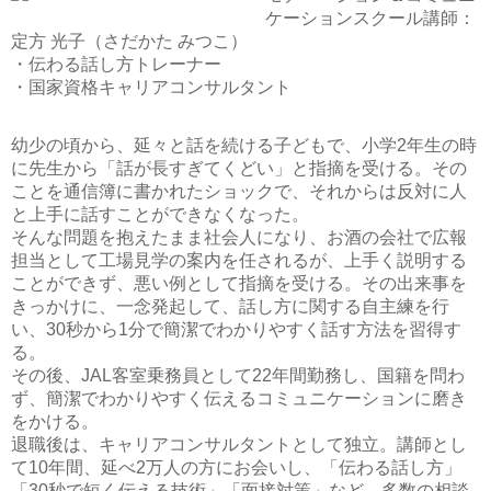
ケーションスクール講師：
定方 光子（さだかた みつこ）
・伝わる話し方トレーナー
・国家資格キャリアコンサルタント
幼少の頃から、延々と話を続ける子どもで、小学2年生の時
に先生から「話が長すぎてくどい」と指摘を受ける。その
ことを通信簿に書かれたショックで、それからは反対に人
と上手に話すことができなくなった。
そんな問題を抱えたまま社会人になり、お酒の会社で広報
担当として工場見学の案内を任されるが、上手く説明する
ことができず、悪い例として指摘を受ける。その出来事を
きっかけに、一念発起して、話し方に関する自主練を行
い、30秒から1分で簡潔でわかりやすく話す方法を習得す
る。
その後、JAL客室乗務員として22年間勤務し、国籍を問わ
ず、簡潔でわかりやすく伝えるコミュニケーションに磨き
をかける。
退職後は、キャリアコンサルタントとして独立。講師とし
て10年間、延べ2万人の方にお会いし、「伝わる話し方」
「30秒で短く伝える技術」「面接対策」など、多数の相談