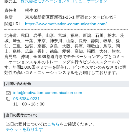
販売主
株式会社モチベーション＆コミュニケーション
責任者
桐生 稔
住所
東京都新宿区西新宿1-25-1 新宿センタービル49F
関連URL
https://www.motivation-communication.com/
北海道、秋田、岩手、山形、宮城、福島、新潟、石川、栃木、茨
城、埼玉、千葉、東京、神奈川、山梨、長野、静岡、岐阜、愛
知、三重、滋賀、京都、奈良、大阪、兵庫、和歌山、鳥取、岡
山、島根、広島、香川、徳島、愛媛、高知、福岡、大分、熊本、
鹿児島、沖縄、全国39都道府県でモチベーションアップとコミュ
ニケーションスキルのトレーニングを行うビジネススクールで
す。年間2,000回セミナーを開催し、ビジネスマンのみなさまに実
効性の高いコミュニケーションスキルをお届けしております。
お問い合わせ先
info@motivation-communication.com
03-6384-0231
11：00～18：00
当日の受付について
当日の受付については
こちら
をご確認ください。
チケットを取り出す