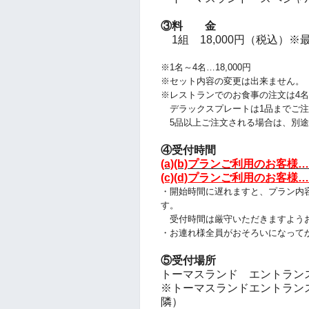
③料 金
1組 18,000円（税込）※
※1名～4名…18,000円
※セット内容の変更は出来ません。
※レストランでのお食事の注文は4
デラックスプレートは1品までご注
5品以上ご注文される場合は、別途
④受付時間
(a)(b)プランご利用のお客様…
(c)(d)プランご利用のお客様…
・開始時間に遅れますと、プラン
内
す。
受付時間は厳守いただきますよう
・お連れ様全員がおそろいになって
⑤受付場所
トーマスランド エントランス付近 
※トーマスランドエントランス入ってすぐ
隣）