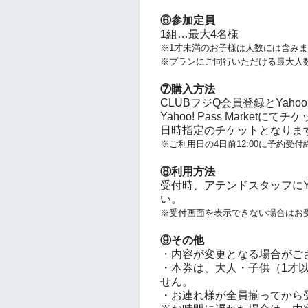
⑥参加定員
1組…最大4名様
※1才未満のお子様は人数には含み
※プランにご同行いただける最大人
⑦購入方法
CLUBフジQ会員登録とYahoo!
Yahoo! Pass Marke
日時指定のチケットとなりま
※ご利用日の4日前12:00に予約受付
⑧利用方法
受付時、アテンドスタッフにYaho
い。
※受付画面を表示できない場合はお
⑨その他
・内容が変更となる場合がご
・本券は、大人・子供（1才
せん。
・お連れ様が全員揃ってから