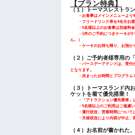
【プラン特典】
（１）トーマスレストラ
・お食事はメインメニューより4
・フリードリンク券を4名分お渡
・5
名様以上のお食事は別途料金
・1件のご予約につきケーキが1
ん。）
・ケーキのお持ち帰り、お預かり
（２）ご予約者様専用の
・バースデーアテンドは、受付か
となります。
・決まったお時間とプログラムで
（３）トーマスランド内お
ケットを着て優先搭乗！
・「アトラクション優先乗車」は
・5
名様以上のご利用はご遠慮い
・運行状況、営業時間については
・天候状況により内容が中止、変
（４）お名前が書かれた