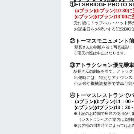
①ELSBRIDGE PHOTO 
(aプラン)(bプラン)
10:30
(cプラン)(dプラン)13:00
に
受付後にトップハム・ハット卿
お誕生日をお祝いする記念BIG
②トーマスモニュメント
駅長さんの制服を着て写真撮影！
※雨天の際は中止となります。
③アトラクション優先乗
アトラク
駅長さんの制服を着て、
出発時には、特別なアナウンス
※天候や機械調整等で乗車可能
④トーマスレストランで
(aプラン)(bプラン)
11：00
(cプラン)(dプラン)
13：30
※上記のお時間で座席の使用が可
（レストランへのご案内は原則優
※お客様の到着時間によってはお席