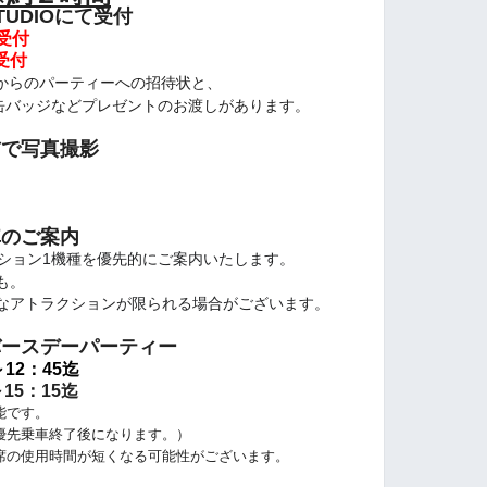
STUDIOにて受付
に受付
受付
からのパーティーへの招待状と、
缶バッジなどプレゼントのお渡しがあります。
前で写真撮影
車のご案内
ション1機種を優先的にご案内いたします。
も。
なアトラクションが限られる場合がございます。
バースデーパーティー
～12：45迄
～15：15迄
能です。
先乗車終了後になります。）
の使用時間が短くなる可能性がございます。