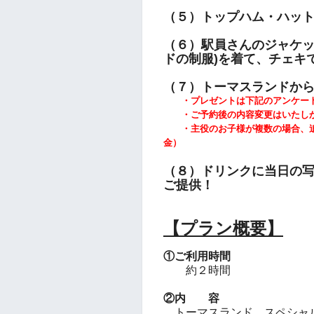
（５）トップハム・ハッ
（６）駅員さんのジャケッ
ドの
制服)を着て、チェキ
（７）トーマスランドか
・プレゼントは下記のアンケート
・ご予約後の内容変更はいたし
・主役のお子様が複数の場合、追
金）
（８）ドリンクに当日の
ご提供！
【プラン概要】
①ご利用時間
約２時間
②内 容
トーマスランド スペシャ