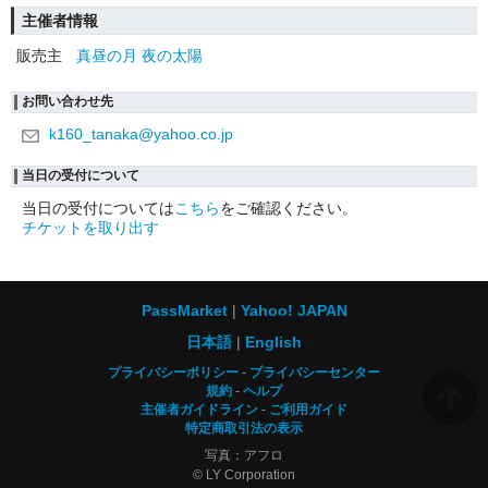
主催者情報
販売主
真昼の月 夜の太陽
お問い合わせ先
k160_tanaka@yahoo.co.jp
当日の受付について
当日の受付については
こちら
をご確認ください。
チケットを取り出す
PassMarket
Yahoo! JAPAN
日本語
English
プライバシーポリシー
プライバシーセンター
規約
ヘルプ
主催者ガイドライン
ご利用ガイド
特定商取引法の表示
写真：アフロ
© LY Corporation