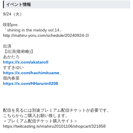
イベント情報
9/24
（火）
咲耶pre.
「shining in the melody vol.14」
http://mahiru-yoru.com/schedule/20240924-2/
出演
【出演(敬称略)】
あかたろ
https://x.com/akataroll
すずきゆい
https://x.com/hachimituame_
堀内春菜
https://x.com/HHarurin0208
配信を見るには別途プレミアム配信チケットが必要です。
こちらからご購入お願い致します。
＜プレミアム配信チケット購入サイト＞
https://twitcasting.tv/mahiru20101106/shopcart/321858