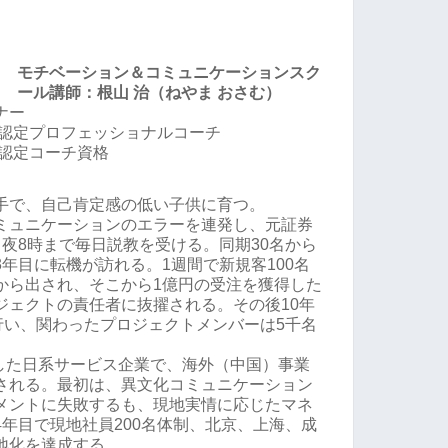
モチベーション＆コミュニケーションスク
ール講師：根山 治（ねやま おさむ）
ナー
 認定プロフェッショナルコーチ
 認定コーチ資格
手で、自己肯定感の低い子供に育つ。
ミュニケーションのエラーを連発し、元証券
夜8時まで毎日説教を受ける。同期30名から
年目に転機が訪れる。1週間で新規客100名
から出され、そこから1億円の受注を獲得した
ジェクトの責任者に抜擢される。その後10年
行い、関わったプロジェクトメンバーは5千名
職した日系サービス企業で、海外（中国）事業
される。最初は、異文化コミュニケーション
メントに失敗するも、現地実情に応じたマネ
年目で現地社員200名体制、北京、上海、成
地化を達成する。