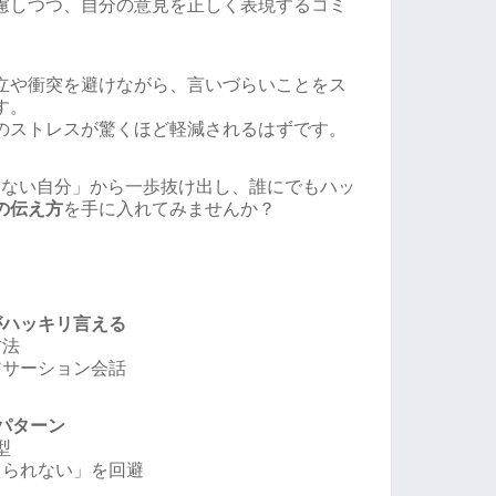
慮しつつ、自分の意見を正しく表現するコミ
立や衝突を避けながら、言いづらいことをス
す。
のストレスが驚くほど軽減されるはずです。
えない自分」から一歩抜け出し、誰にでもハッ
の伝え方
を手に入れてみませんか？
がハッキリ言える
方法
アサーション会話
パターン
型
えられない」を回避