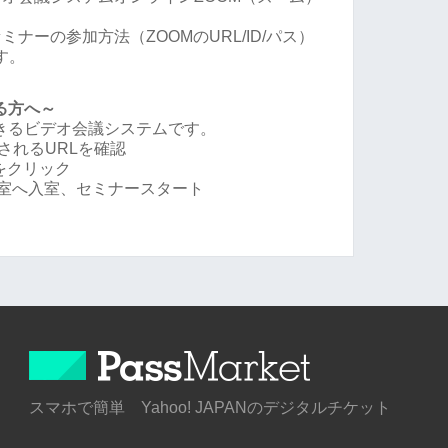
ナーの参加方法（ZOOMのURL/ID/パス）
す。
る方へ～
できるビデオ会議システムです。
されるURLを確認
Lをクリック
会議室へ入室、セミナースタート
スマホで簡単 Yahoo! JAPANのデジタルチケット