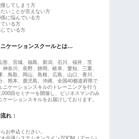
我慢してしまう方
いたいことが言えない方
関係に悩んでいる方
っている方
感じている方
ュニケーションスクールとは…
山形、宮城、福島、新潟、石川、福井、茨
、神奈川、長野、静岡、岐阜、愛知、三重、
庫、鳥取、岡山、島根、広島、山口、香川、
分、熊本、鹿児島、沖縄、全国40都道府県で
ュニケーションスキルのトレーニングを行う
,000回セミナーを開催し、ビジネスマンのみ
ニケーションスキルをお届けしております。
の流れ：
からお申込ください。
オ会議システムオンラインZOOM（ズーム）