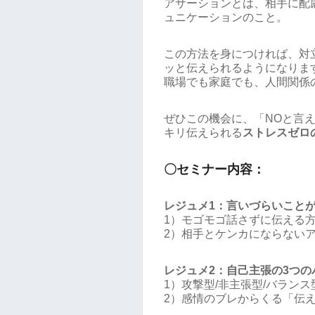
アサーションとは、相手に配
ュニケーションのこと。
この方法を身につければ、対
ッと伝えられるようになりま
職場でも家庭でも、人間関係
ぜひこの機会に、「NOと言
キリ伝えられる
ストレスゼロ
〇セミナー内容：
レジュメ1：言いづらいこと
1）モゴモゴ話さずに伝える
2）相手とケンカにならない
レジュメ2：自己主張の3つの
1）攻撃型/非主張型/バランス
2）感情のブレからくる「伝