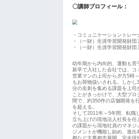
〇講師プロフィール：
・コミュニケーショントレー
・（一財）生涯学習開発財団
・（一財）生涯学習開発財団
幼年期から内向的、運動も苦
新卒で入社した会社では、コ
営業マンの上司から夕方5時～
もお荷物扱いされる。しかし3
分の名刺を集める課題を上司
ことがきっかけで、大型プロ
間で、約350件の店舗開発を
を超える。
そして2011年～5年間、転
立ち上げの現地法人社長を任
の課題から現地社員のマネジ
ジメントが機能し始め、進出4
都など主要都市展開、完全現