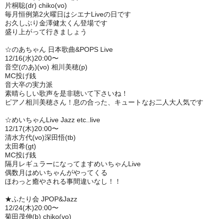
片桐聡(dr) chiko(vo)
毎月恒例第2火曜日はシエナLiveの日です
お久しぶり金澤健太くん登場です
盛り上がって行きましょう
☆のあちゃん 日本歌曲&POPS Live
12/16(水)20:00〜
音空(のあ)(vo) 相川美穂(p)
MC投げ銭
音大卒の実力派
素晴らしい歌声を是非聴いて下さいね！
ピアノ相川美穂さん！息の合った、キュートなお二人大人気です
☆めいちゃんLive Jazz etc..live
12/17(木)20:00〜
清水方代(vo)深田悟(tb)
太田希(gt)
MC投げ銭
隔月レギュラーになってますめいちゃんLive
偶数月はめいちゃんがやってくる
ほわっと癒やされる事間違いなし！！
★ふたり会 JPOP&Jazz
12/24(木)20:00〜
菊田茂伸(b) chiko(vo)