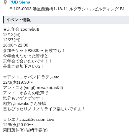
PUB Siena
〒105-0003 港区西新橋1-18-11 ルグラシエルビルディング B1
イベント情報
★忘年会 zoom参加
12/13(日)
12/27(日)
18:00〜22:00
参加チケット¥2000〜 何枚でも！
今年会えなかった皆様と
忘年会で会いたいです！！
是非ご参加下さいね！
☆アントニオバンド ラテンetc
12/3(木)19:30〜
アントニオ(vo gt) miwako(as&fl)
アントニオさんの歌声で
気分もアゲアゲです！
相方はmiwakoさん登場
息もぴったりノリノリライブ楽しいですよ！
☆シエナJazz&Session Live
12/8(火)20:00〜
菊田茂伸(b) 岩﨑千春(p)