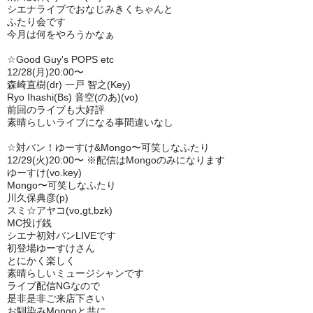
シエナライブでおなじみきくちゃんと
ふたり会です
今月は何をやろうかなぁ
☆Good Guy's POPS etc
12/28(月)20:00〜
森崎直樹(dr) 一戸 智之(Key)
Ryo Ihashi(Bs) 音空(のあ)(vo)
前回のライブも大好評
素晴らしいライブになる事間違いなし
☆対バン！ゆーすけ&Mongo〜可笑しなふたり
‪12/29(火)20:00〜‬ ※配信はMongoのみになります
ゆーすけ(vo.key)
Mongo〜可笑しなふたり
川久保典彦(p)
スミ☆アヤコ(vo,gt,bzk)
MC投げ銭
シエナ初対バンLIVEです
初登場ゆーすけさん
とにかく楽しく
素晴らしいミュージシャンです
ライブ配信NGなので
是非是非ご来店下さい
お馴染みMongoと共に