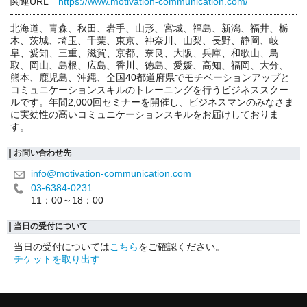
関連URL
https://www.motivation-communication.com/
北海道、青森、秋田、岩手、山形、宮城、福島、新潟、福井、栃
木、茨城、埼玉、千葉、東京、神奈川、山梨、長野、静岡、岐
阜、愛知、三重、滋賀、京都、奈良、大阪、兵庫、和歌山、鳥
取、岡山、島根、広島、香川、徳島、愛媛、高知、福岡、大分、
熊本、鹿児島、沖縄、全国40都道府県でモチベーションアップと
コミュニケーションスキルのトレーニングを行うビジネススクー
ルです。年間2,000回セミナーを開催し、ビジネスマンのみなさま
に実効性の高いコミュニケーションスキルをお届けしておりま
す。
お問い合わせ先
info@motivation-communication.com
03-6384-0231
11：00～18：00
当日の受付について
当日の受付については
こちら
をご確認ください。
チケットを取り出す