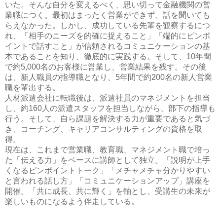
いた。そんな自分を変えるべく、思い切って金融機関の営
業職につく。最初はまったく営業ができず、話を聞いても
らえなかった。しかし、成功している先輩を観察するにつ
れ、「相手のニーズを的確に捉えること」「端的にピンポ
イントで話すこと」が信頼されるコミュニケーションの基
本であることを知り、徹底的に実践する。そして、10年間
で約5,000名のお客様に営業し、営業結果を残す。その後
は、新人職員の指導職となり、5年間で約200名の新人営業
職を輩出する。
人材派遣会社に転職後は、派遣社員のマネジメントを担当
し、約160人の派遣スタッフを担当しながら、部下の指導も
行う。そして、自ら課題を解決する力が重要であると気づ
き、コーチング、キャリアコンサルティングの資格を取
得。
現在は、これまで営業職、教育職、マネジメント職で培っ
た「伝える力」をベースに講師として独立。「説明が上手
くなるピンポイントトーク」「メチャメチャ分かりやすい
と言われる話し方」「コミュニケーションアップ」講座を
開催。「共に成長、共に輝く」を軸とし、受講生の未来が
楽しいものになるよう伴走している。