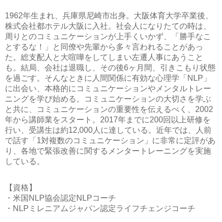
1962年生まれ、兵庫県尼崎市出身。大阪体育大学卒業後、
株式会社都ホテル大阪に入社。社会人になりたての時は、
周りとのコミュニケーションが上手くいかず、「勝手なこ
とするな！」と同僚や先輩から多々言われることがあっ
た。総支配人と大喧嘩をしてしまい左遷人事にあうこと
も。結局、会社は退職し、その後6ヶ月間、引きこもり状態
を過ごす。そんなときに人間関係に有効な心理学「NLP」
に出会い、本格的にコミュニケーションやメンタルトレー
ニングを学び始める。コミュニケーションの大切さを学ぶ
と共に、コミュニケーションの重要性を伝えるべく、2002
年から講師業をスタート。2017年までに200回以上研修を
行い、受講生は約12,000人に達している。近年では、人前
で話す「1対複数のコミュニケーション」に非常に定評があ
り、各地で緊張改善に関するメンタートレーニングを実施
している。
【資格】
・米国NLP協会認定NLPコーチ
・NLPミレニアムジャパン認定ライフチェンジコーチ