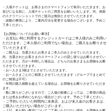
・入場チケットは、お客さまのスマートフォンで表示いただきます。お
並びになる前に、入場チケットのご用意をお願いいたします。尚、画面
のスクリーンショットでのご提示は無効とさせていただきます。
・諸般の事情により、ご案内方法を変更する場合がございます。予めご
了承ください。
【お買物についてのお願い事項】
・お支払い時に利用するクレジットカードはご本人様のみご利用い
ただけます。ご本人様のご利用でない場合は、ご購入をお断りさせ
ていただきます。
・ご購入は、当選されたお客さまご本人のみとさせていただきます。
尚、当選されたお客さまのスマートフォンの貸し借りはお断りさせてい
ただきます。万が一判明した場合は、どちらのお客さまもお買物をお断
りさせていただきます。
・お一人さま3個までとさせていただきます。
・お一人さまごとのご精算とさせていただきます（グループでまとめて
のご精算は不可）
・年間の購入個数を超えている場合は、お買物をお断りさせていただき
ます。
・数に限りがございますので、ご入場の順番によっては、ご希望の商品
または色をお求めになれない場合がございます。予めご了承ください。
・ご予約いただいた時間内に未来店、および未入金のお客さまは、
ご購入いただけない場合がございます。
・上記、各お願い事項についてご了承いただけない場合、お買物をお断