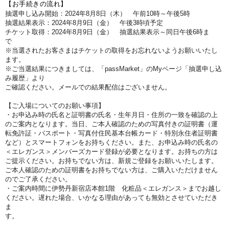
【お手続きの流れ】
抽選申し込み開始：2024年8月8
日（木）
午前10時～午後5時
抽選結果表示：2024年8
月9
日（金
）
午後3時
頃予定
チケット取得：2024年8月9
日（金
）
抽選結果表示～同日
午後6時ま
で
※当選されたお客さまはチケットの取得をお忘れないようお願いいたし
ます。
※ご当選結果につきましては、「passMarket」のMyページ「抽選申し込
み履歴」より
ご確認ください。メールでの結果配信はございません。
【ご入場についてのお願い事項】
・お申込み時の氏名と証明書の氏名・生年月日・住所の一致を確認の上
のご案内となります。当日、ご本人確認のための写真付きの証明書（運
転免許証・パスポート・写真付住民基本台帳カード・特別永住者証明書
など）とスマートフォンをお持ちください。また、お申込み時の氏名の
＜エレガンス＞メンバーズカード登録が必要となります。お持ちの方は
ご提示ください。お持ちでない方は、新規ご登録をお願いいたします。
ご本人確認のための証明書をお持ちでない方は、ご購入いただけません
のでご了承ください。
・ご案内時間に伊勢丹新宿店本館1階 化粧品＜エレガンス＞までお越し
ください。遅れた場合、いかなる理由があっても無効とさせていただき
ま
す。