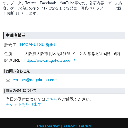
す。ブログ、Twitter、Facebook、YouTube等での、
公演内容、
ゲーム内
容、ゲーム演出のネタバレになるような発言、写真のアップロードは固
くお断りいたします。
主催者情報
販売主
NAGAKUTSU 梅田店
住所
大阪府大阪市北区兎我野町９−２３ 聚楽ビル4階、6階
関連URL
https://www.nagakutsu.com/
お問い合わせ先
contact@nagakutsu.com
当日の受付について
当日の受付については
こちら
をご確認ください。
チケットを取り出す
PassMarket
Yahoo! JAPAN