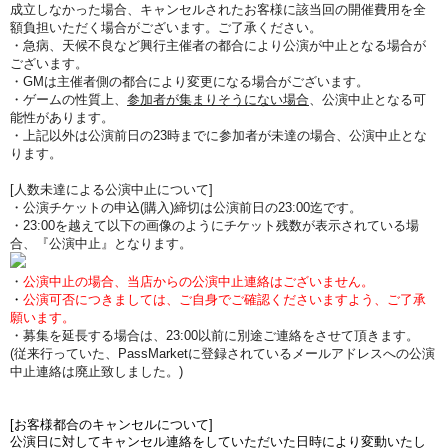
成立しなかった場合、キャンセルされたお客様に該当回の開催費用を全
額負担いただく場合がございます。ご了承ください。
・急病、天候不良など興行主催者の都合により公演が中止となる場合が
ございます。
・GMは主催者側の都合により変更になる場合がございます。
・ゲームの性質上、
参加者が集まりそうにない場合
、公演中止となる可
能性があります。
・上記以外は公演前日の23時までに参加者が未達の場合、公演中止とな
ります。
[人数未達による公演中止について]
・公演チケットの申込(購入)締切は公演前日の23:00迄です。
・23:00を越えて以下の画像のようにチケット残数が表示されている場
合、『公演中止』となります。
・
公演中止の場合、当店からの公演中止連絡はございません。
・
公演可否につきましては、ご自身でご確認くださいますよう、ご了承
願います。
・募集を延長する場合は、23:00以前に別途ご連絡をさせて頂きます。
(従来行っていた、PassMarketに登録されているメールアドレスへの公演
中止連絡は廃止致しました。)
[お客様都合のキャンセルについて]
公演日に対してキャンセル連絡をしていただいた日時により変動いたし