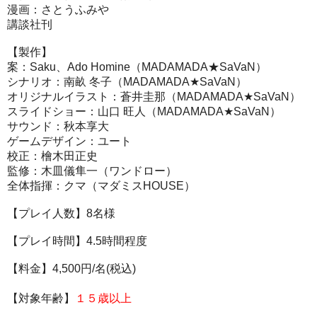
漫画：さとうふみや
講談社刊
【製作】
案：Saku、Ado Homine（MADAMADA★SaVaN）
シナリオ：南畝 冬子（MADAMADA★SaVaN）
オリジナルイラスト：蒼井圭那（MADAMADA★SaVaN）
スライドショー：山口 旺人（MADAMADA★SaVaN）
サウンド：秋本享大
ゲームデザイン：ユート
校正：檜木田正史
監修：木皿儀隼一（ワンドロー）
全体指揮：クマ（マダミスHOUSE）
【プレイ人数】8
名様
【プレイ時間】4.5
時間程度
【料金】4
,500円/名(税込)
【対象年齢】
１５歳以上