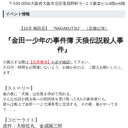
〒530-0056大阪府大阪市北区兎我野町９−２３聚楽ビル4階or6階
イベント情報
【10月 梅田店】 "NAGAKUTSU" （店舗公演）
『金田一少年の事件簿 天狼伝説殺人事
件
』
※購入する際は
【注意事項】
を必ず確認
して下さい。
※日付・時間をお間違いないよう、
お確かめの上、ご購入お願いいたし
ます。
【ストーリー】
嵐の夜に「天狼」は生贄を求めて現れる。
そんな伝説が残る島への招待状を受け取った8人の参加者たち。
彼らは船上で金田一一と七瀬美雪と交流する。その後、
嵐がやってき
て……。
【コピーライト】
原作：天樹征丸、
金成陽三郎