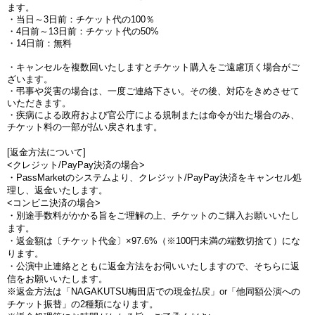
ます。
・当日～3日前：チケット代の100％
・4日前～13日前：チケット代の50%
・14日前：無料
・キャンセルを複数回いたしますとチケット購入をご遠慮頂く場合がご
ざいます。
・弔事や災害の場合は、一度ご連絡下さい。その後、対応をきめさせて
いただきます。
・疾病による政府および官公庁による規制または命令が出た場合のみ、
チケット料の一部が払い戻されます。
[返金方法について]
<クレジット/PayPay決済の場合>
・PassMarketのシステムより、クレジット/PayPay決済をキャンセル処
理し、返金いたします。
<コンビニ決済の場合>
・別途手数料がかかる旨をご理解の上、チケットのご購入お願いいたし
ます。
・返金額は〔チケット代金〕×97.6%（※100円未満の端数切捨て）にな
ります。
・公演中止連絡とともに返金方法をお伺いいたしますので、そちらに返
信をお願いいたします。
※返金方法は「NAGAKUTSU梅田店での現金払戻」or「他同額公演への
チケット振替」の2種類になります。