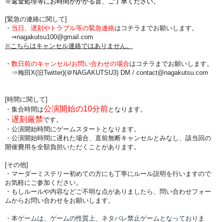
※返金処理等にお時間がかかる旨、ご了承ください。
[緊急の連絡に関して]
・
当日、遅刻やトラブル等の緊急連絡
はコチラまでお願いします。
⇒nagakutsu100@gmail.com
※こちらはキャンセル連絡ではありません。
・
数日前のキャンセル/お問い合わせの場合
は
コチラまでお願いします。
⇒梅田X(旧Twitter)(＠NAGAKUTSU3) DM /
contact@nagakutsu.com
[時間に関して]
公演開始の10分前
・集合時間は
となります。
遅刻厳禁
・
です。
・公演開始時間にゲームスタートとなります。
・公演開始時間に
遅れた場合、直前無断キャンセルとみなし、該当回の
開催費用を全額負担
いただくことがあります。
[その他]
・マーダーミステリー初めての方にも丁寧にルール説明を行いますので
お気軽にご参加ください。
・もしルールや内容などご不明な点がありましたら、問い合わせフォー
ムからお問い合わせをお願いします。
・本ゲームは、ゲームの性質上、ネタバレ禁止ゲームとなっておりま