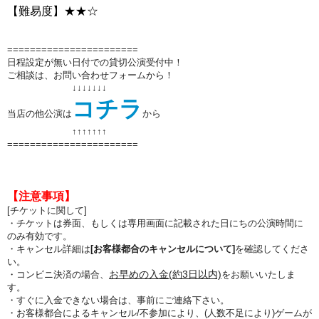
【難易度】★★☆
=======================
日程設定が無い日付での貸切公演受付中！
ご相談は、お問い合わせフォームから！
↓↓↓↓↓↓↓
コチラ
当店の他公演は
から
↑↑
↑↑
↑↑
↑
=======================
【注意事項】
[チケットに関して]
・チケットは券面、もしくは専用画面に記載された日にちの公演時間に
のみ有効です。
・キャンセル詳細は
[お客様都合のキャンセルについて]
を確認してくださ
い。
お早めの入金(約3日以内)
・コンビニ決済の場合、
をお願いいたしま
す。
・すぐに入金できない場合は、事前にご連絡下さい。
・お客様都合によるキャンセル/不参加により、(人数不足により)ゲームが