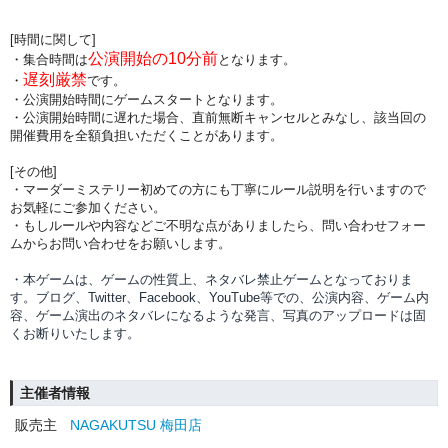
[時間に関して]
公演開始の10分前
・集合時間は
となります。
遅刻厳禁
・
です。
・公演開始時間にゲームスタートとなります。
・公演開始時間に
遅れた場合、直前無断キャンセルとみなし、該当回の
開催費用を全額負担
いただくことがあります。
[その他]
・マーダーミステリー初めての方にも丁寧にルール説明を行いますので
お気軽にご参加ください。
・もしルールや内容などご不明な点がありましたら、問い合わせフォー
ムからお問い合わせをお願いします。
・本ゲームは、ゲームの性質上、ネタバレ禁止ゲームとなっておりま
す。ブログ、Twitter、Facebook、YouTube等での、
公演内容、
ゲーム内
容、ゲーム演出のネタバレになるような発言、写真のアップロードは固
くお断りいたします。
主催者情報
販売主
NAGAKUTSU 梅田店