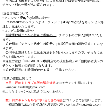
・疾病による政府および官公庁による規制または命令が出た場合のみ、
チケット料の一部が払い戻されます。
[返金方法について]
<クレジット/PayPay決済の場合>
・PassMarketのシステムより、クレジット/PayPay決済をキャンセル処
理し、返金いたします。
<コンビニ決済の場合>
・
別途手数料がかかる旨をご理解の上
、チケットのご購入お願いいたし
ます。
・
返金額は〔チケット代金〕×97.6%（※100円未満の端数切捨て
）にな
ります。
・公演中止連絡とともに返金方法をお伺いいたしますので、そちらに返
信をお願いいたします。
※返金方法は「NAGAKUTSU梅田店での現金払戻」or「他同額公演への
チケット振替」の2種類になります。
※返金処理等にお時間がかかる旨、ご了承ください。
[緊急の連絡に関して]
・
当日、遅刻やトラブル等の緊急連絡
はコチラまでお願いします。
⇒nagakutsu100@gmail.com
※こちらはキャンセル連絡ではありません。
・
数日前のキャンセル/お問い合わせの場合
は
コチラまでお願いします。
⇒梅田X(旧Twitter)(＠NAGAKUTSU3) DM /
contact@nagakutsu.com