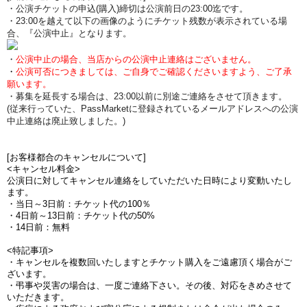
・公演チケットの申込(購入)締切は公演前日の23:00迄です。
・23:00を越えて以下の画像のようにチケット残数が表示されている場
合、『公演中止』となります。
・
公演中止の場合、当店からの公演中止連絡はございません。
・
公演可否につきましては、ご自身でご確認くださいますよう、ご了承
願います。
・募集を延長する場合は、23:00以前に別途ご連絡をさせて頂きます。
(従来行っていた、PassMarketに登録されているメールアドレスへの公演
中止連絡は廃止致しました。)
[お客様都合のキャンセルについて]
<キャンセル料金>
公演日に対してキャンセル連絡をしていただいた日時により変動いたし
ます。
・当日～3日前：チケット代の100％
・4日前～13日前：チケット代の50%
・14日前：無料
<特記事項>
・キャンセルを複数回いたしますとチケット購入をご遠慮頂く場合がご
ざいます。
・弔事や災害の場合は、一度ご連絡下さい。その後、対応をきめさせて
いただきます。