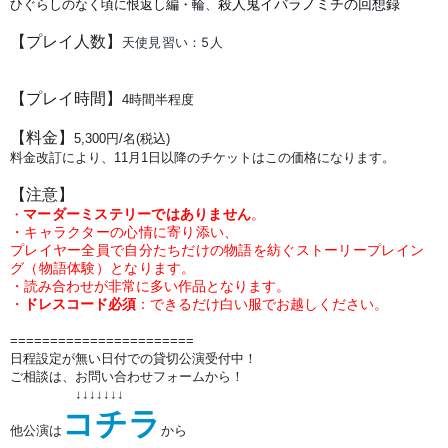
殺人鬼イバラノミチの回想録
ひぐらしのなく頃に恨返し編・輪、
【プレイ人数】
天使見習い：5
人
【プレイ時間】
4時間半程度
【料金】
5,300円/名(税込)
料金改訂により、11月1日以降のチケットはこの価格になります。
【注意】
マーダーミステリーではありません
。
・
・キャラクターの心情に寄り添い、
プレイヤー全員で自分たちだけの物語を紡ぐストーリープレイン
グ（物語体験）となります。
・読み合わせが非常に多い作品となります。
・
ドレスコード必須
：できるだけ白い服でお越しください。
=======================
日程設定が無い日付での貸切公演受付中！
ご相談は、お問い合わせフォームから！
↓↓↓↓↓↓↓
コチラ
他公演は
から