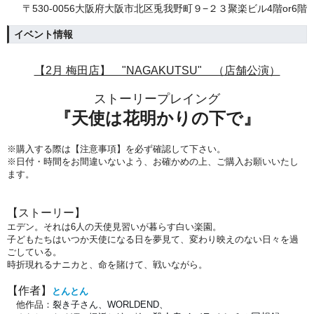
〒530-0056大阪府大阪市北区兎我野町９−２３聚楽ビル4階or6階
イベント情報
【2月 梅田店】 "NAGAKUTSU" （店舗公演）
ストーリープレイング
『天使は花明かりの下で
』
※購入する際は【注意事項】を必ず確認して下さい。
※日付・時間をお間違いないよう、
お確かめの上、ご購入お願いいたし
ます。
【スト
ーリー】
エデン。それは6人の天使見習いが暮らす白い楽園。
子どもたちはいつか天使になる日を夢見て、変わり映えのない日々を過
ごしている。
時折現れるナニカと、命を賭けて、戦いながら。
【作者
】
とんとん
他作品：
裂き子さん、WORLDEND、