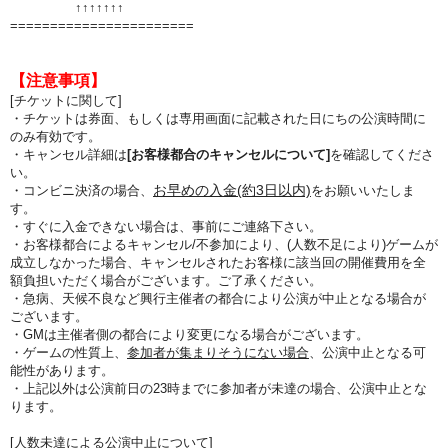
↑↑
↑↑
↑↑
↑
=======================
【注意事項】
[チケットに関して]
・チケットは券面、もしくは専用画面に記載された日にちの公演時間に
のみ有効です。
・キャンセル詳細は
[お客様都合のキャンセルについて]
を確認してくださ
い。
お早めの入金(約3日以内)
・コンビニ決済の場合、
をお願いいたしま
す。
・すぐに入金できない場合は、事前にご連絡下さい。
・お客様都合によるキャンセル/不参加により、(人数不足により)ゲームが
成立しなかった場合、キャンセルされたお客様に該当回の開催費用を全
額負担いただく場合がございます。ご了承ください。
・急病、天候不良など興行主催者の都合により公演が中止となる場合が
ございます。
・GMは主催者側の都合により変更になる場合がございます。
・ゲームの性質上、
参加者が集まりそうにない場合
、公演中止となる可
能性があります。
・上記以外は公演前日の23時までに参加者が未達の場合、公演中止とな
ります。
[人数未達による公演中止について]