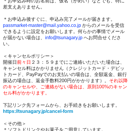
＊お申込み時のお名前は、仮名（かめい）などでも、特に
差支えありません。
＊お申込み後すぐに、申込み完了メールが届きます。
passmarket-master@mail.yahoo.co.jp
からのメールを受信
できるように設定をお願いします。
何らかの事情でメール
が届かない場合は、
info@tsunagary.jp
へお問合せくださ
い。
＜キャンセルポリシー＞
開催日
前々日
２３：５９までにご連絡いただいた場合は、
キャンセル料はかかりません（クレジットカード・デビッ
トカード、PayPayでのお支払いの場合は、全額返金、銀行
振込の場合は、返金手数料200円がかかります）。
それ以降
のキャンセルや、ご連絡がない場合は、原則100%のキャン
セル料がかかります。
下記リンク先フォームから、お手続きをお願いします。
https://tsunagary.jp/cancel-form
＜その他＞
＊
ソフトドリンクやお菓子をご用意しています。