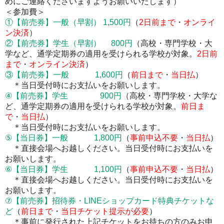
めにご連絡くださいますようお願いいたします）
＜参加費＞
①
【前売券】
一般（早割） 1,500円
（
2
日前まで
・
オンライ
ン決済
）
②
【前売券】
学生（早割） 800円
（高校・専門学校・大
学など、通学定期券の適用を受けられる学校が対象。
2
日前
まで
・
オンライン決済
）
③
【前売券】
一般 1,600円
（
前日まで
・
当日払
）
＊当日受付時にお支払いをお願いします。
④
【前売券】
学生 900円
（高校・専門学校・大学な
ど、通学定期券の適用を受けられる学校が対象。
前日ま
で
・
当日払
）
＊当日受付時にお支払いをお願いします。
⑤【当日券】一般 1,800円
（
事前申込不要
・
当日払
）
＊直接会場へお越しください。当日受付時にお支払いを
お願いします。
⑥【当日券】学生 1,100円
（
事前申込不要
・
当日払
）
＊
直接会場へお越しください。当日受付時にお支払いを
お願いします。
⑦【前売券】
招待券・LINEショップカード特典チケットな
ど
（
前日まで
・
当日チケット提示が必要
）
＊事前に発行された上記チケットをお持ちの方のみお申