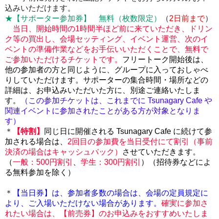
込みいただけます。
★【サポーター参加券】 無料（枚数限定）
（
2
日前まで
）
当日、開始時間の1時間半ほど前に来ていただき、ドリン
ク等の買出し、会場セッティング、イベント運営、次のイ
ベントの準備作業などをお手伝いいただくことで、無料で
ご参加いただけるチケットです。
フリートーク開始後は、
他の参加者の方と同じように、グループに入っておしゃべ
りしていただけます。サポーターの集合時間・場所などの
詳細は、お申込みいただいた方に、別途ご連絡いたしま
す。
（この参加チケットは、これまでに Tsunagary Cafe や
関連イベントに参加されたことがある方が対象となりま
す）
＊
【特割】
同じ日に開催される Tsunagary Cafe に続けて参
加される場合は、
2回目の参加費を当日受付にて割引（事前
決済の場合はキャッシュバック）
させていただきます。
（
一般：500円割引
、
学生：300円割引
）（招待券などによ
る無料参加を除く）
＊
【当日券】は、
参加者多数の場合は、会場の定員規定に
より、ご入場いただけない場合があります。
確実に参加さ
れたい場合は、【前売券】のお申込みをおすすめいたしま