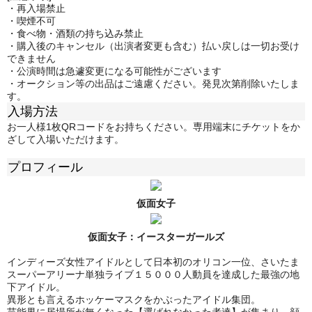
・再入場禁止
・喫煙不可
・食べ物・酒類の持ち込み禁止
・購入後のキャンセル（出演者変更も含む）払い戻しは一切お受け
できません
・公演時間は急遽変更になる可能性がございます
・オークション等の出品はご遠慮ください。発見次第削除いたしま
す。
入場方法
お一人様1枚QRコードをお持ちください。専用端末にチケットをか
ざして入場いただけます。
プロフィール
仮面女子
仮面女子：
イースターガールズ
インディーズ女性アイドルとして日本初のオリコン一位、さいたま
スーパーアリーナ単独ライブ１５０００人動員を達成した最強の地
下アイドル。
異形とも言えるホッケーマスクをかぶったアイドル集団。
芸能界に居場所が無くなった【選ばれなかった者達】が集まり、顔