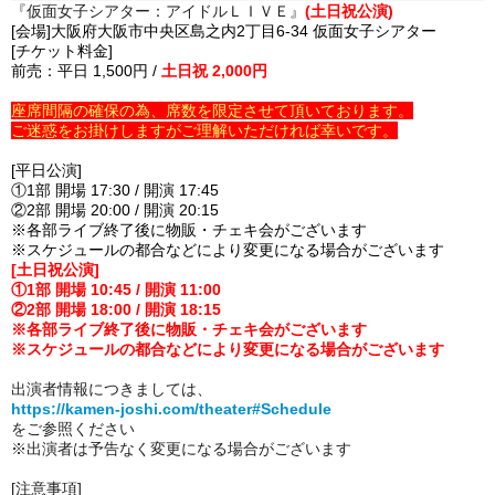
『仮面女子シアター：アイドルＬＩＶＥ』
(土日祝公演)
[会場]大阪府大阪市中央区島之内2丁目6-34 仮面女子シアター
[チケット料金]
前売：平日 1,500円 /
土日祝 2,000円
座席間隔の確保の為、席数を限定させて頂いております。
ご迷惑をお掛けしますがご理解いただければ幸いです。
[平日公演]
①1部 開場 17:30 / 開演 17:45
②2部 開場 20:00 / 開演 20:15
※各部ライブ終了後に物販・チェキ会がございます
※スケジュールの都合などにより変更になる場合がございます
[土日祝公演]
①1部 開場 10:45 / 開演 11:00
②2部 開場 18:00 / 開演 18:15
※各部ライブ終了後に物販・チェキ会がございます
※スケジュールの都合などにより変更になる場合がございます
出演者情報につきましては、
https://kamen-joshi.com/theater#Schedule
をご参照ください
※出演者は予告なく変更になる場合がございます
[注意事項]