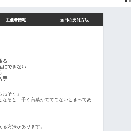
主催者情報
当日の受付方法
困る
葉にできない
う
苦手
ら話そう」
となると上手く言葉がでてこないときってあ
える方法があります。