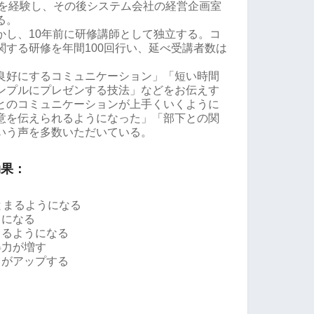
援を経験し、その後システム会社の経営企画室
る。
かし、10年前に研修講師として独立する。コ
関する研修を年間100回行い、延べ受講者数は
良好にするコミュニケーション」「短い時間
ンプルにプレゼンする技法」などをお伝えす
とのコミュニケーションが上手くいくように
意を伝えられるようになった」「部下との関
いう声を多数いただいている。
効果：
とまるようになる
うになる
きるようになる
得力が増す
力がアップする