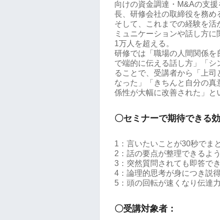
向けの資金調達・M&Aの支
長、研修会社の取締役を務め
そして、これまでの経験を活
ミュニケーションや話し方に
1万人を超える。
研修では「職場の人間関係を
で端的に伝える話し方」「シ
ることで、受講者から「上司
なった」「きちんと自分の真
係性が大幅に改善された」と
〇セミナーで期待できる
1：言いたいことが30秒でま
2：話の要点が整理できるよ
3：突然質問されても即答で
4：論理的思考が身につき説
5：頭の回転が速くなり伝達
〇受講対象者：