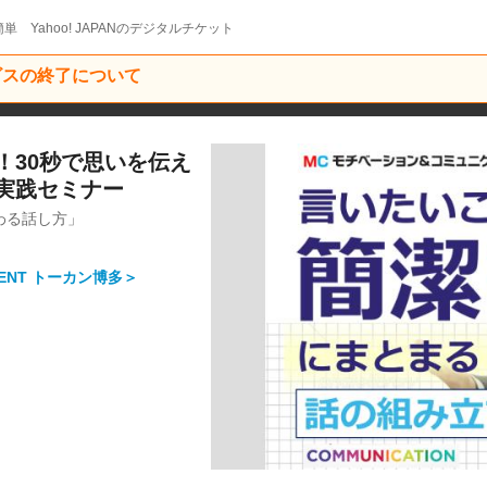
単 Yahoo! JAPANのデジタルチケット
ービスの終了について
！30秒で思いを伝え
実践セミナー
わる話し方」
LENT トーカン博多＞