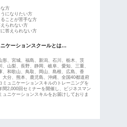
手な方
ようになりたい方
えることが苦手な方
答えられない方
確に答えられない方
ュニケーションスクールとは…
山形、宮城、福島、新潟、石川、栃木、茨
川、山梨、長野、静岡、岐阜、愛知、三重、
庫、和歌山、鳥取、岡山、島根、広島、香
、大分、熊本、鹿児島、沖縄、全国40都道府
コミュニケーションスキルのトレーニングを
間2,000回セミナーを開催し、ビジネスマン
ミュニケーションスキルをお届けしておりま