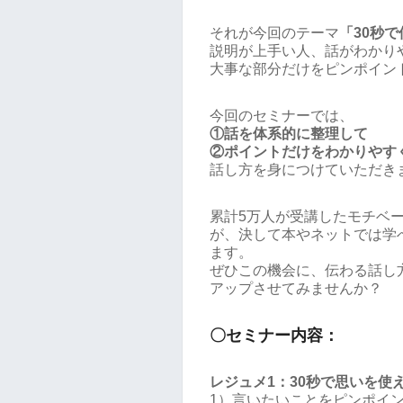
それが今回のテーマ
「30秒
説明が上手い人、話がわかり
大事な部分だけをピンポイン
今回のセミナーでは、
①話を体系的に整理して
②ポイントだけをわかりやす
話し方を身につけていただき
累計5万人が受講したモチベ
が、決して本やネットでは学
ます。
ぜひこの機会に、伝わる話し
アップさせてみませんか？
〇セミナー内容：
レジュメ1：30秒で思いを使
1）言いたいことをピンポイ