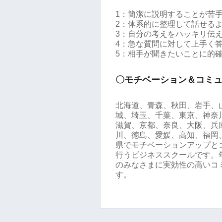
1：簡潔に説明することが苦
2：体系的に整理して話せる
3：自分の考えをハッキリ伝
4：急な質問に対して上手く
5：相手が聞きたいことに的
〇モチベーション＆コミ
北海道、青森、秋田、岩手、
城、埼玉、千葉、東京、神奈
滋賀、京都、奈良、大阪、兵
川、徳島、愛媛、高知、福岡
県でモチベーションアップと
行うビジネススクールです。年
のみなさまに実効性の高いコ
す。