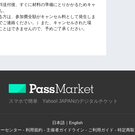
料送付後、すぐに材料の準備にとりかかるためキャ
ん。
る方は、参加費全額がキャンセル料として発生しま
com までご連絡ください。）また、キャンセルされた場
ことはできませんので、予めご了承ください。
スマホで簡単 Yahoo! JAPANのデジタルチケット
日本語
｜
English
シーセンター
-
利用規約
-
主催者ガイドライン
-
ご利用ガイド
-
特定商取