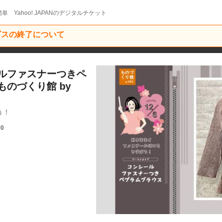
単 Yahoo! JAPANのデジタルチケット
ービスの終了について
ルファスナーつきペ
のづくり館 by
う！
00