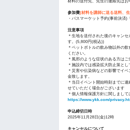
材料の送付先、先生の連絡先はお
参加費
(材料を講師に送る送料、
・パスマーケット予約(事前決済) ￥9
注意事項
＊生地を送付された後のキャンセ
す。(5,800円(税込))
＊ペットボトルの飲み物以外の飲
ください。
＊風邪のような症状のある方はご
＊施設内では感染拡大防止策とし
＊災害や伝染病などの影響でイベ
金致します。
＊当日イベント開始時刻までに連
せていただく場合がございます
＊個人情報保護方針に関しまして
https://www.ykk.com/privacy.ht
申込締切日時
2025年11月28日(金)12時
キャンセルについて