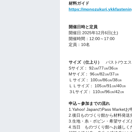
材料ガイド
https://monozukuri.ykkfasteni
開催日時と定員
開催日:2025年12月6日(土)
開催時間：12:00～17:00
定員：10名
サイズ（仕上り）
バスト/ウエス
Sサイズ： 92㎝/77㎝/36㎝
Mサイズ： 96㎝/82㎝/37㎝
Ｌサイズ： 100㎝/86㎝/38㎝
ＬＬサイズ： 105㎝/91㎝/40㎝
３Lサイズ： 110㎝/96㎝/42㎝
申込～参加までの流れ
1.Yahoo! JapanのPass Marke
2.後日ものづくり館から材料発送
3.生地・糸・ボビン・希望サイズと
4.当日 ものづくり館へお越しく