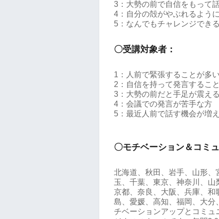
3：大勢の前で自信をもって
4：自分の殻がやぶれるよう
5：なんでもチャレンジでき
〇受講対象者：
1：人前で緊張することが多
2：自信を持って発言するこ
3：大勢の前だと手足が震え
4：会議での発言が苦手な方
5：最近人前で話す機会が増
〇モチベーション＆コミ
北海道、秋田、岩手、山形、
玉、千葉、東京、神奈川、山
京都、奈良、大阪、兵庫、和
島、愛媛、高知、福岡、大分
チベーションアップとコミュ