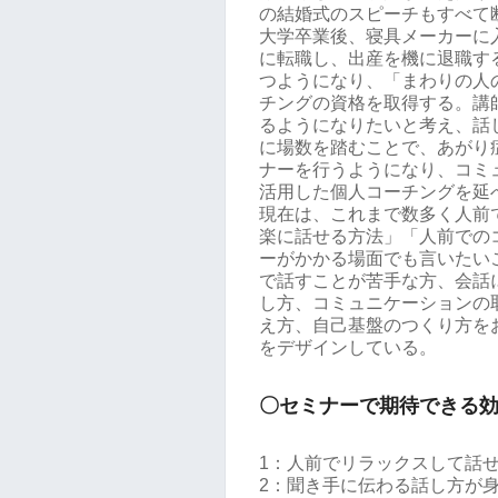
の結婚式のスピーチもすべて
大学卒業後、寝具メーカーに
に転職し、出産を機に退職す
つようになり、「まわりの人
チングの資格を取得する。講
るようになりたいと考え、話
に場数を踏むことで、あがり
ナーを行うようになり、コミ
活用した個人コーチングを延べ
現在は、これまで数多く人前
楽に話せる方法」「人前での
ーがかかる場面でも言いたい
で話すことが苦手な方、会話
し方、コミュニケーションの
え方、自己基盤のつくり方を
をデザインしている。
〇セミナーで期待できる
1：人前でリラックスして話
2：聞き手に伝わる話し方が