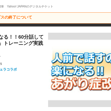
単 Yahoo! JAPANのデジタルチケット
ービスの終了について
なる！！60分話して
」トレーニング実践
～
45
ェラコラボ