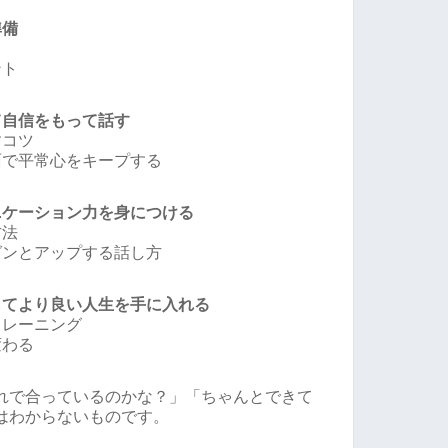
準備
ント
て自信をもって話す
すコツ
面で平常心をキープする
ニケーション力を身につける
方法
グンとアップする話し方
してより良い人生を手に入れる
トレーニング
変わる
れで合っているのかな？」「ちゃんとできて
はわからないものです。