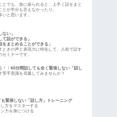
ことでも、急に振られると、上手く話をまと
ことが半分も言えなかったり。
多いと思います。
しない」
して話ができる」
話をまとめることができる」
すときの声と表現力に特化して、人前で話す
のセミナーです。
る！！
60分間話しても全く緊張しない「話し
す苦手意識を克服してみませんか？
ても緊張しない「話し方」トレーニング
話し方をマスターする
ョン力を身につける