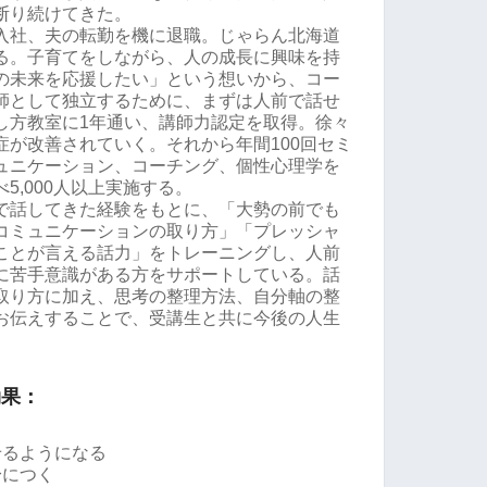
断り続けてきた。
入社、夫の転勤を機に退職。じゃらん北海道
る。子育てをしながら、人の成長に興味を持
の未来を応援したい」という想いから、コー
師として独立するために、まずは人前で話せ
し方教室に1年通い、講師力認定を取得。徐々
症が改善されていく。それから年間100回セミ
ュニケーション、コーチング、個性心理学を
5,000人以上実施する。
で話してきた経験をもとに、「大勢の前でも
コミュニケーションの取り方」「プレッシャ
ことが言える話力」をトレーニングし、人前
に苦手意識がある方をサポートしている。話
取り方に加え、思考の整理方法、自分軸の整
お伝えすることで、受講生と共に今後の人生
効果：
せるようになる
身につく