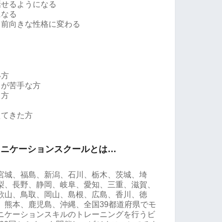
話せるようになる
になる
る前向きな性格に変わる
い方
とが苦手な方
る方
えてきた方
ュニケーションスクールとは…
宮城、福島、新潟、石川、栃木、茨城、埼
梨、長野、静岡、岐阜、愛知、三重、滋賀、
歌山、鳥取、岡山、島根、広島、香川、徳
、熊本、鹿児島、沖縄、全国39都道府県でモ
ニケーションスキルのトレーニングを行うビ