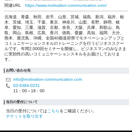
関連URL
https://www.motivation-communication.com/
北海道、青森、秋田、岩手、山形、宮城、福島、新潟、福井、栃
木、茨城、埼玉、千葉、東京、神奈川、山梨、長野、静岡、岐
阜、愛知、三重、滋賀、京都、奈良、大阪、兵庫、和歌山、鳥
取、岡山、島根、広島、香川、徳島、愛媛、高知、福岡、大分、
熊本、鹿児島、沖縄、全国40都道府県でモチベーションアップと
コミュニケーションスキルのトレーニングを行うビジネススクー
ルです。年間2,000回セミナーを開催し、ビジネスマンのみなさま
に実効性の高いコミュニケーションスキルをお届けしておりま
す。
お問い合わせ先
info@motivation-communication.com
03-6384-0231
11：00～18：00
当日の受付について
当日の受付については
こちら
をご確認ください。
チケットを取り出す