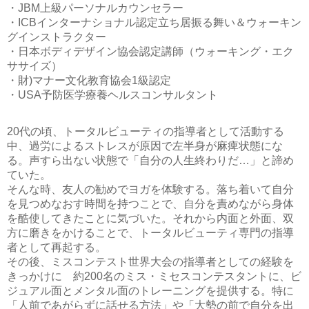
・JBM上級パーソナルカウンセラー
・ICBインターナショナル認定立ち居振る舞い＆ウォーキン
グインストラクター
・日本ボディデザイン協会認定講師（ウォーキング・エク
ササイズ）
・財)マナー文化教育協会1級認定
・USA予防医学療養ヘルスコンサルタント
20代の頃、トータルビューティの指導者として活動する
中、過労によるストレスが原因で左半身が麻痺状態にな
る。声すら出ない状態で「自分の人生終わりだ…」と諦め
ていた。
そんな時、友人の勧めでヨガを体験する。落ち着いて自分
を見つめなおす時間を持つことで、自分を責めながら身体
を酷使してきたことに気づいた。それから内面と外面、双
方に磨きをかけることで、トータルビューティ専門の指導
者として再起する。
その後、ミスコンテスト世界大会の指導者としての経験を
きっかけに 約200名のミス・ミセスコンテスタントに、ビ
ジュアル面とメンタル面のトレーニングを提供する。特に
「人前であがらずに話せる方法」や「大勢の前で自分を出