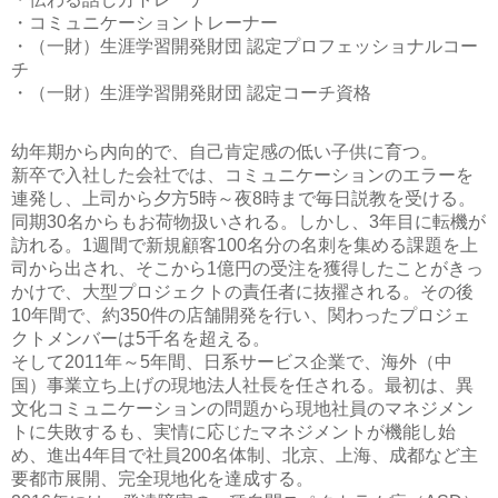
・コミュニケーショントレーナー
・（一財）生涯学習開発財団 認定プロフェッショナルコー
チ
・（一財）生涯学習開発財団 認定コーチ資格
幼年期から内向的で、自己肯定感の低い子供に育つ。
新卒で入社した会社では、コミュニケーションのエラーを
連発し、上司から夕方5時～夜8時まで毎日説教を受ける。
同期30名からもお荷物扱いされる。しかし、3年目に転機が
訪れる。1週間で新規顧客100名分の名刺を集める課題を上
司から出され、そこから1億円の受注を獲得したことがきっ
かけで、大型プロジェクトの責任者に抜擢される。その後
10年間で、約350件の店舗開発を行い、関わったプロジェ
クトメンバーは5千名を超える。
そして2011年～5年間、日系サービス企業で、海外（中
国）事業立ち上げの現地法人社長を任される。最初は、異
文化コミュニケーションの問題から現地社員のマネジメン
トに失敗するも、実情に応じたマネジメントが機能し始
め、進出4年目で社員200名体制、北京、上海、成都など主
要都市展開、完全現地化を達成する。