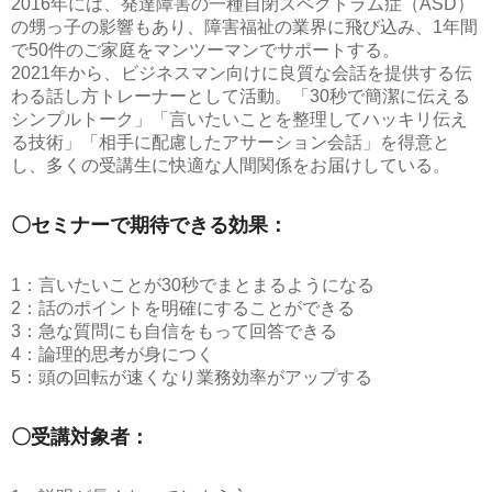
2016年には、発達障害の一種自閉スペクトラム症（ASD）
の甥っ子の影響もあり、障害福祉の業界に飛び込み、1年間
で50件のご家庭をマンツーマンでサポートする。
2021年から、ビジネスマン向けに良質な会話を提供する伝
わる話し方トレーナーとして活動。「30秒で簡潔に伝える
シンプルトーク」「言いたいことを整理してハッキリ伝え
る技術」「相手に配慮したアサーション会話」を得意と
し、多くの受講生に快適な人間関係をお届けしている。
〇セミナーで期待できる効果：
1：言いたいことが30秒でまとまるようになる
2：話のポイントを明確にすることができる
3：急な質問にも自信をもって回答できる
4：論理的思考が身につく
5：頭の回転が速くなり業務効率がアップする
〇受講対象者：