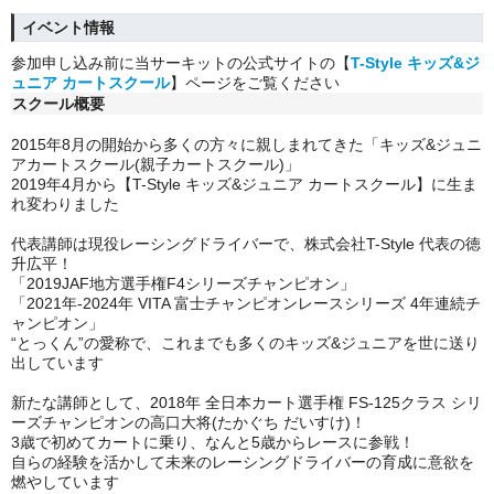
イベント情報
参加申し込み前に当サーキットの公式サイトの【
T-Style
キッズ&ジ
ュニア カートスクール
】ページをご覧ください
スクール概要
2015年8月の開始から多くの方々に親しまれてきた「キッズ&ジュニ
アカートスクール(親子カートスクール)」
2019年4月から【T-Style キッズ&ジュニア カートスクール】に生ま
れ変わりました
代表講師は
現役レーシングドライバーで、株式会社T-Style 代表の徳
升広平！
「2019JAF地方選手権F4シリーズチャンピオン」
「2021年-2024年 VITA 富士チャンピオンレースシリーズ 4年連続チ
ャンピオン」
“とっくん”の愛称で、これまでも多くのキッズ&ジュニアを世に送り
出しています
新たな講師として、2018年 全日本カート選手権 FS-125クラス シリ
ーズチャンピオンの高口大将(たかぐち だいすけ)！
3歳で初めてカートに乗り、なんと5歳からレースに参戦！
自らの経験を活かして未来のレーシングドライバーの育成に意欲を
燃やしています