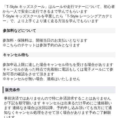
「T-Style キッズスクール」はルールや走行マナーについて、初心者
から一人で安全に走行できるまで学んでもらいます
T-Style キッズスクールを卒業したら「T-Style レーシングアカデミ
ー」で、より上手くより速く走る方法を学んでもらいます
参加料などについて
参加料・保険料は、開催当日のお支払いとなります
※こちらのチケットは参加予約のみとなります
キャンセル待ち
参加申込上限に達した場合キャンセル待ちを受ける場合があります
キャンセルがあった時点で先着順に電話もしくは電子メールにて参
加可否の確認をさせて頂きます
※キャンセルが無い場合、連絡はいたしません
販売条件
事前決済ではありませんので特に弁済請求することはありません
が下記を順守願います キャンセルは出来るだけ早めにご連絡願い
ます 連絡なき場合は次回以降、予約申し込み頂いても当方にて通
知なくキャンセル処理をさせて頂く場合があります予めご了解願
います