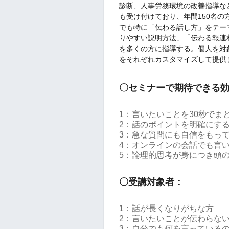
診断、人事労務環境の改善指導な
も受け付けており、年間150名
でも特に「伝わる話し方」をテー
りやすい説明方法」「伝わる報連
を多くの方に指導する。個人を対
をそれぞれカスタマイズして提供
〇セミナーで期待できる
1：言いたいことを30秒でま
2：話のポイントを明確にす
3：急な質問にも自信をもっ
4：オンラインの会話でも言
5：論理的思考が身につき頭
〇受講対象者：
1：話が長くなりがちな方
2：言いたいことが伝わらな
3：自分でも何を言っている