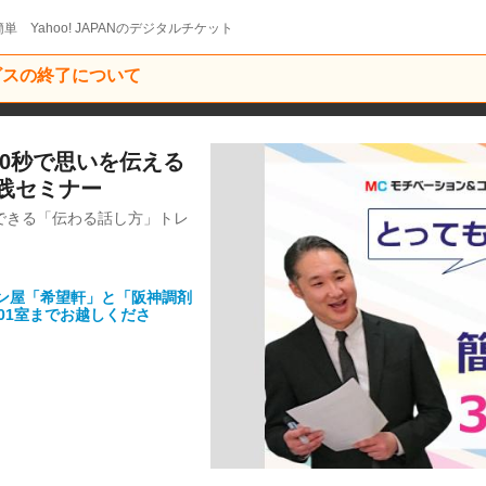
単 Yahoo! JAPANのデジタルチケット
ービスの終了について
30秒で思いを伝える
践セミナー
できる「伝わる話し方」トレ
ーメン屋「希望軒」と「阪神調剤
01室までお越しくださ