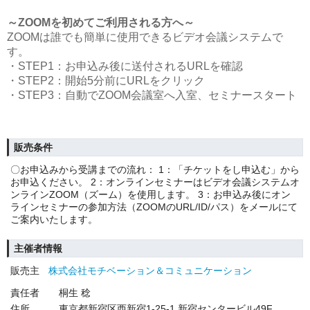
～ZOOMを初めてご利用される方へ～
ZOOMは誰でも簡単に使用できるビデオ会議システムで
す。
・STEP1：お申込み後に送付されるURLを確認
・STEP2：開始5分前にURLをクリック
・STEP3：自動でZOOM会議室へ入室、セミナースタート
販売条件
〇お申込みから受講までの流れ： 1：「チケットをし申込む」から
お申込ください。 2：オンラインセミナーはビデオ会議システムオ
ンラインZOOM（ズーム）を使用します。 3：お申込み後にオン
ラインセミナーの参加方法（ZOOMのURL/ID/パス）をメールにて
ご案内いたします。
主催者情報
販売主
株式会社モチベーション＆コミュニケーション
責任者
桐生 稔
住所
東京都新宿区西新宿1-25-1 新宿センタービル49F