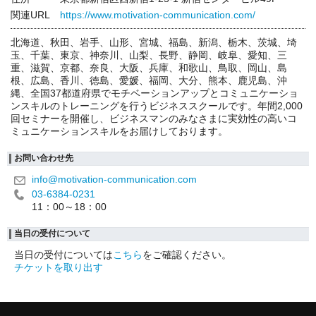
関連URL
https://www.motivation-communication.com/
北海道、秋田、岩手、山形、宮城、福島、新潟、栃木、茨城、埼
玉、千葉、東京、神奈川、山梨、長野、静岡、岐阜、愛知、三
重、滋賀、京都、奈良、大阪、兵庫、和歌山、鳥取、岡山、島
根、広島、香川、徳島、愛媛、福岡、大分、熊本、鹿児島、沖
縄、全国37都道府県でモチベーションアップとコミュニケーショ
ンスキルのトレーニングを行うビジネススクールです。年間2,000
回セミナーを開催し、ビジネスマンのみなさまに実効性の高いコ
ミュニケーションスキルをお届けしております。
お問い合わせ先
info@motivation-communication.com
03-6384-0231
11：00～18：00
当日の受付について
当日の受付については
こちら
をご確認ください。
チケットを取り出す