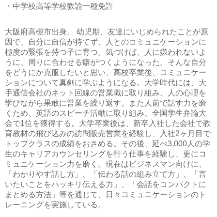
・中学校高等学校教諭一種免許
大阪府高槻市出身。 幼児期、友達にいじめられたことが原
因で、自分に自信が持てず、人とのコミュニケーションに
極度の緊張を持つ子に育つ。気づけば、人に嫌われないよ
うに、周りに合わせる癖がつくようになった。そんな自分
をどうにか克服したいと思い、高校卒業後、コミュニケー
ションについて真剣に学ぶようになる。大学時代には、大
手通信会社のネット回線の営業職に取り組み、人の心理を
学びながら果敢に営業を繰り返す。また人前で話す力を磨
くため、英語のスピーチ活動に取り組み、全国学生弁論大
会で1位を獲得する。大学卒業後は、新卒入社した会社で教
育教材の飛び込みの訪問販売営業を経験し、入社2ヶ月目で
トップクラスの成績をおさめる。その後、延べ3,000人の学
生のキャリアカウンセリングを行う仕事を経験し、更にコ
ミュニケーション力を磨く。現在はビジネスマン向けに、
「わかりやす話し方」、「伝わる話の組み立て方」、「言
いたいことをハッキリ伝える力」、「会話をコンパクトに
まとめる方法」等を通じて、日々コミュニケーションのト
レーニングを実施している。