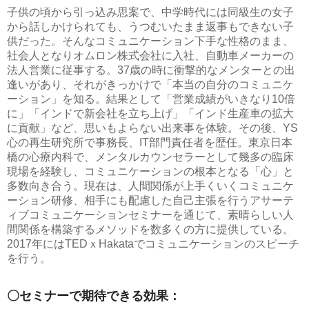
子供の頃から引っ込み思案で、中学時代には同級生の女子
から話しかけられても、うつむいたまま返事もできない子
供だった。そんなコミュニケーション下手な性格のまま、
社会人となりオムロン株式会社に入社、自動車メーカーの
法人営業に従事する。37歳の時に衝撃的なメンターとの出
逢いがあり、それがきっかけで「本当の自分のコミュニケ
ーション」を知る。結果として「営業成績がいきなり10倍
に」「インドで新会社を立ち上げ」「インド生産車の拡大
に貢献」など、思いもよらない出来事を体験。その後、YS
心の再生研究所で事務長、IT部門責任者を歴任。東京日本
橋の心療内科で、メンタルカウンセラーとして幾多の臨床
現場を経験し、コミュニケーションの根本となる「心」と
多数向き合う。現在は、人間関係が上手くいくコミュニケ
ーション研修、相手にも配慮した自己主張を行うアサーテ
ィブコミュニケーションセミナーを通じて、素晴らしい人
間関係を構築するメソッドを数多くの方に提供している。
2017年にはTEDｘHakataでコミュニケーションのスピーチ
を行う。
〇セミナーで期待できる効果：