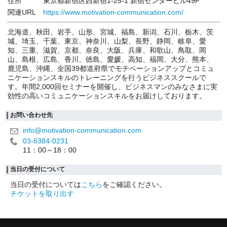
住所
東京都新宿区西新宿1-25-1 新宿センタービル49F
関連URL
https://www.motivation-communication.com/
北海道、秋田、岩手、山形、宮城、福島、新潟、石川、栃木、茨
城、埼玉、千葉、東京、神奈川、山梨、長野、静岡、岐阜、愛
知、三重、滋賀、京都、奈良、大阪、兵庫、和歌山、鳥取、岡
山、島根、広島、香川、徳島、愛媛、高知、福岡、大分、熊本、
鹿児島、沖縄、全国39都道府県でモチベーションアップとコミュ
ニケーションスキルのトレーニングを行うビジネススクールで
す。年間2,000回セミナーを開催し、ビジネスマンのみなさまに実
効性の高いコミュニケーションスキルをお届けしております。
お問い合わせ先
info@motivation-communication.com
03-6384-0231
11：00～18：00
当日の受付について
当日の受付については
こちら
をご確認ください。
チケットを取り出す