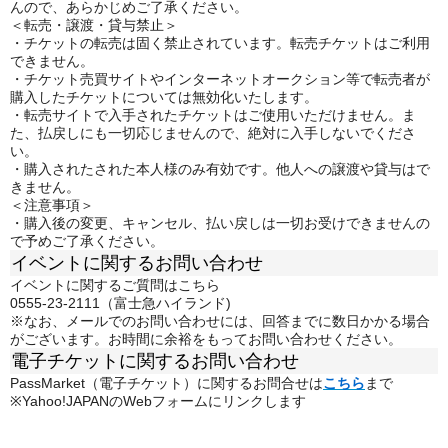
んので、あらかじめご了承ください。
＜転売・譲渡・貸与禁止＞
・チケットの転売は固く禁止されています。転売チケットはご利用
できません。
・チケット売買サイトやインターネットオークション等で転売者が
購入したチケットについては無効化いたします。
・転売サイトで入手されたチケットはご使用いただけません。ま
た、払戻しにも一切応じませんので、絶対に入手しないでくださ
い。
・購入されたされた本人様のみ有効です。他人への譲渡や貸与はで
きません。
＜注意事項＞
・購入後の変更、キャンセル、払い戻しは一切お受けできませんの
で予めご了承ください。
イベントに関するお問い合わせ
イベントに関するご質問はこちら
0555-23-2111（富士急ハイランド)
※なお、メールでのお問い合わせには、回答までに数日かかる場合
がございます。お時間に余裕をもってお問い合わせください。
電子チケットに関するお問い合わせ
PassMarket（電子チケット）に関するお問合せは
こちら
まで
※Yahoo!JAPANのWebフォームにリンクします