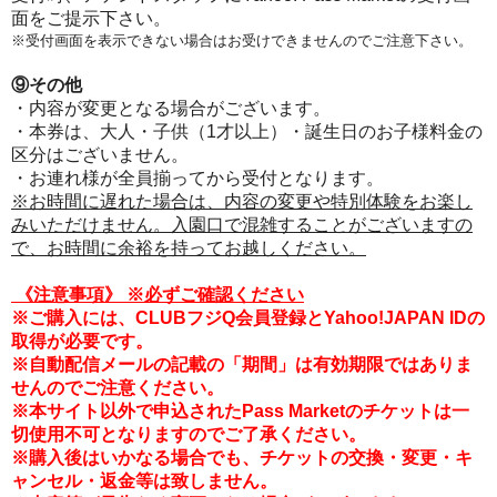
面をご提示下さい。
※受付画面を表示できない場合はお受けできませんのでご注意下さい。
⑨その他
・内容が変更となる場合がございます。
・本券は、大人・子供（1才以上）・誕生日のお子様料金の
区分はございません。
・お連れ様が全員揃ってから受付となります。
※お時間に遅れた場合は、内容の変更や特別体験をお楽し
みいただけません。入園口で混雑することがございますの
で、お時間に余裕を持ってお越しください。
《注意事項
》
※必ずご確認ください
※ご購入には、CLUBフジQ会員登録とYahoo!JAPAN IDの
取得が必要です。
※自動配信メールの記載の「期間」は有効期限ではありま
せんのでご注意ください。
※本サイト以外で申込されたPass Marketのチケットは一
切使用不可となりますのでご了承ください。
※購入後はいかなる場合でも、チケットの交換・変更・キ
ャンセル・返金等は致しません。