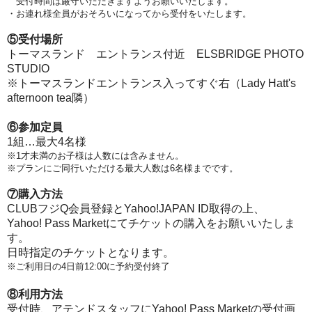
受付時間は厳守いただきますようお願いいたします。
・お連れ様全員がおそろいになってから受付をいたします。
⑤受付場所
トーマスランド エントランス付近 ELSBRIDGE PHOTO
STUDIO
※トーマスランドエントランス入ってすぐ右（Lady Hatt's
afternoon tea隣）
⑥参加定員
1組…最大4名様
※1才未満のお子様は人数には含みません。
※プランにご同行いただける最大人数は6名様までです。
⑦購入方法
CLUBフジQ会員登録とYahoo!JAPAN ID取得の上、
Yahoo! Pass Marketにてチケットの購入をお願いいたしま
す。
日時指定のチケットとなります。
※ご利用日の4日前12:00に予約受付終了
⑧利用方法
受付時、アテンドスタッフにYahoo! Pass Marketの受付画