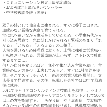
・コミュニケーション検定上級認定講師
・JADP認定上級心理カウンセラー
・中学校教諭免許（国語）
双子の姉として仙台市に生まれる。すぐに養子に出され、
血縁のない厳格な家庭で育てられる。
常に気を遣いながら生活をしていたため、小学生時代から
引っ込み思案で、急に話しかけられると緊張のあまり「あ
がる」「どもる」「ふるえる」の三拍子。
人前を避けるため経理職に就くも、上司に強引に営業職へ
と転換させられる。営業成績が上がらず、ストレスで吐血
するまでに…。
何とか自分を変えねばと、無心で飛び込み営業を続け、営
業時の伝え方を少し工夫してみると、すぐに1社契約を獲
得。そこでスィッチが入り、怒涛の営業活動を展開し、支
店長まで昇進する。その後、転職した会社では10年で取締
役に就任。
50代でキャリアコンサルティング技能士を取得し、セミナ
ー講師や職業訓練校のキャリアコンサルタントとして500名
以上の方を指導する。「あがり症」や「赤面症」で就職で
きなかった受講生の面接指導を繰り返し、就職成功率90％