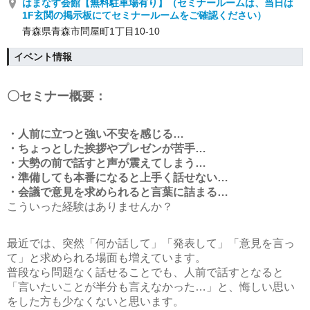
はまなす会館【無料駐車場有り】（セミナールームは、当日は
1F玄関の掲示板にてセミナールームをご確認ください）
青森県青森市問屋町1丁目10‐10
イベント情報
〇セミナー概要：
・人前に立つと強い不安を感じる…
・ちょっとした挨拶やプレゼンが苦手…
・大勢の前で話すと声が震えてしまう…
・準備しても本番になると上手く話せない…
・会議で意見を求められると言葉に詰まる…
こういった経験はありませんか？
最近では、突然「何か話して」「発表して」「意見を言っ
て」と求められる場面も増えています。
普段なら問題なく話せることでも、人前で話すとなると
「言いたいことが半分も言えなかった…」と、悔しい思い
をした方も少なくないと思います。