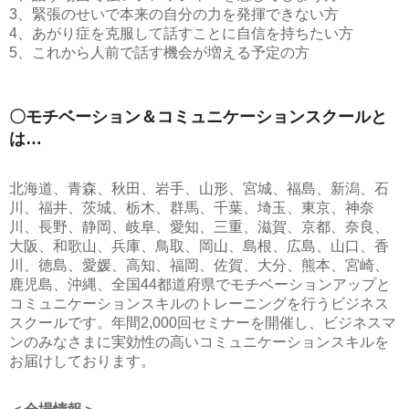
3、緊張のせいで本来の自分の力を発揮できない方
4、あがり症を克服して話すことに自信を持ちたい方
5、これから人前で話す機会が増える予定の方
〇モチベーション＆コミュニケーションスクールと
は…
北海道、青森、秋田、岩手、山形、宮城、福島、新潟、石
川、福井、茨城、栃木、群馬、千葉、埼玉、東京、神奈
川、長野、静岡、岐阜、愛知、三重、滋賀、京都、奈良、
大阪、和歌山、兵庫、鳥取、岡山、島根、広島、山口、香
川、徳島、愛媛、高知、福岡、佐賀、大分、熊本、宮崎、
鹿児島、沖縄、全国44都道府県でモチベーションアップと
コミュニケーションスキルのトレーニングを行うビジネス
スクールです。年間2,000回セミナーを開催し、ビジネスマ
ンのみなさまに実効性の高いコミュニケーションスキルを
お届けしております。