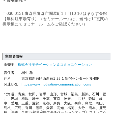
＜会場情報＞
〒030‐0131 青森県青森市問屋町1丁目10‐10 はまなす会館
【無料駐車場有り】（セミナールームは、当日は1F玄関の
掲示板にてセミナールームをご確認ください）
主催者情報
販売主
株式会社モチベーション＆コミュニケーション
責任者
桐生 稔
住所
東京都新宿区西新宿1-25-1 新宿センタービル49F
関連URL
https://www.motivation-communication.com/
北海道、青森、秋田、岩手、山形、宮城、福島、新潟、石川、福
井、茨城、群馬、埼玉、千葉、東京、神奈川、長野、静岡、岐
阜、愛知、三重、滋賀、京都、奈良、大阪、兵庫、鳥取、岡山、
島根、広島、香川、徳島、愛媛、高知、福岡、大分、熊本、鹿児
島、沖縄、全国39都道府県でモチベーションアップとコミュニケ