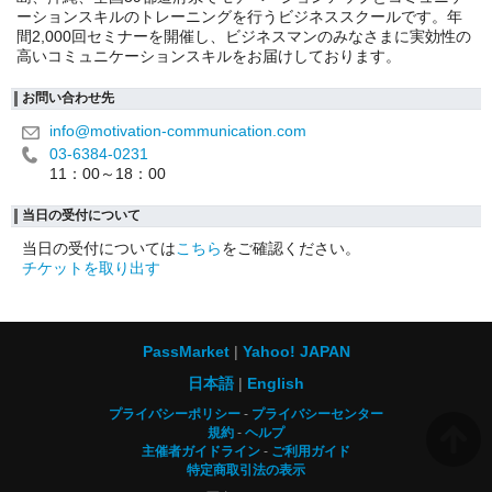
ーションスキルのトレーニングを行うビジネススクールです。年
間2,000回セミナーを開催し、ビジネスマンのみなさまに実効性の
高いコミュニケーションスキルをお届けしております。
お問い合わせ先
info@motivation-communication.com
03-6384-0231
11：00～18：00
当日の受付について
当日の受付については
こちら
をご確認ください。
チケットを取り出す
PassMarket
Yahoo! JAPAN
日本語
English
プライバシーポリシー
プライバシーセンター
規約
ヘルプ
主催者ガイドライン
ご利用ガイド
特定商取引法の表示